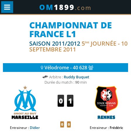
OM
1899
.com
CHAMPIONNAT DE
FRANCE L1
SAISON 2011/2012
5
JOURNÉE - 10
ÈME
SEPTEMBRE 2011
Vélodrome - 40 628
Arbitre :
Ruddy Buquet
Durée du match :
90
min
0
1
Marseille
Rennes
0
0
Entraineur :
Didier
Entraineur :
Frédéric