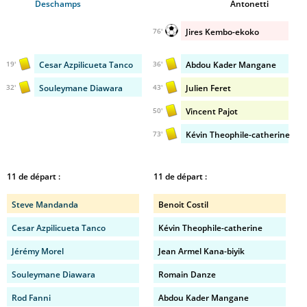
Deschamps
Antonetti
Jires Kembo-ekoko
76'
Cesar Azpilicueta Tanco
Abdou Kader Mangane
19'
36'
Souleymane Diawara
Julien Feret
32'
43'
Vincent Pajot
50'
Kévin Theophile-catherine
73'
11 de départ :
11 de départ :
Steve Mandanda
Benoit Costil
Cesar Azpilicueta Tanco
Kévin Theophile-catherine
Jérémy Morel
Jean Armel Kana-biyik
Souleymane Diawara
Romain Danze
Rod Fanni
Abdou Kader Mangane