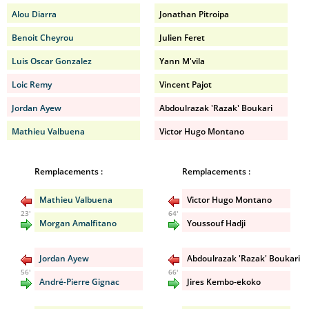
Alou Diarra
Jonathan Pitroipa
Benoit Cheyrou
Julien Feret
Luis Oscar Gonzalez
Yann M'vila
Loic Remy
Vincent Pajot
Jordan Ayew
Abdoulrazak 'Razak' Boukari
Mathieu Valbuena
Victor Hugo Montano
Remplacements :
Remplacements :
Mathieu Valbuena
Victor Hugo Montano
23'
64'
Morgan Amalfitano
Youssouf Hadji
Jordan Ayew
Abdoulrazak 'Razak' Boukari
56'
66'
André-Pierre Gignac
Jires Kembo-ekoko