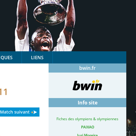
IQUES
LIENS
bwin.fr
11
Info site
Match suivant
Fiches des olympiens & olympiennes
PAIXAO
Iuri Moreira