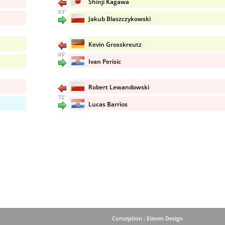
Shinji Kagawa
63'
Jakub Blaszczykowski
Kevin Grosskreutz
65'
Ivan Perisic
Robert Lewandowski
72'
Lucas Barrios
Conception : Eleven Design