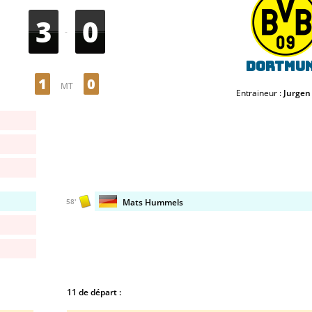
3
0
-
Dortmu
1
0
MT
Entraineur :
Jurgen
Mats Hummels
58'
11 de départ :