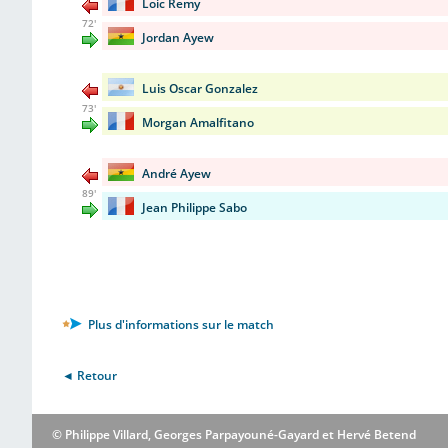
Loic Remy
72'
Jordan Ayew
Luis Oscar Gonzalez
73'
Morgan Amalfitano
André Ayew
89'
Jean Philippe Sabo
Plus d'informations sur le match
◄ Retour
© Philippe Villard, Georges Parpayouné-Gayard et Hervé Betend