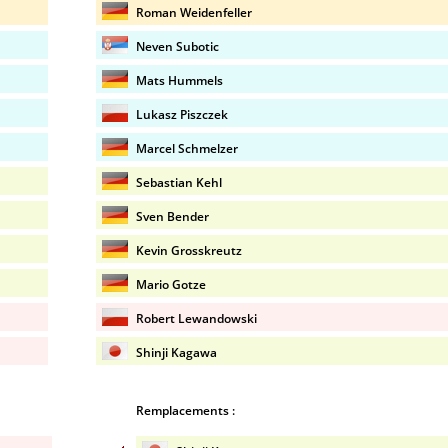
Roman Weidenfeller
Neven Subotic
Mats Hummels
Lukasz Piszczek
Marcel Schmelzer
Sebastian Kehl
Sven Bender
Kevin Grosskreutz
Mario Gotze
Robert Lewandowski
Shinji Kagawa
Remplacements :