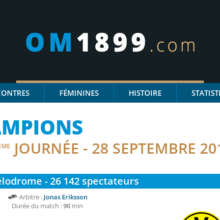
CONTRES
FÉMININES
HISTOIRE
STATIST
AMPIONS
JOURNÉE - 28 SEPTEMBRE 20
ÈME
lodrome - 26 142
spectateurs
Arbitre :
Jonas Eriksson
Durée du match :
90
min