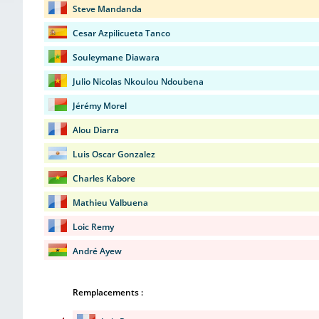
Steve Mandanda
Cesar Azpilicueta Tanco
Souleymane Diawara
Julio Nicolas Nkoulou Ndoubena
Jérémy Morel
Alou Diarra
Luis Oscar Gonzalez
Charles Kabore
Mathieu Valbuena
Loic Remy
André Ayew
Remplacements :