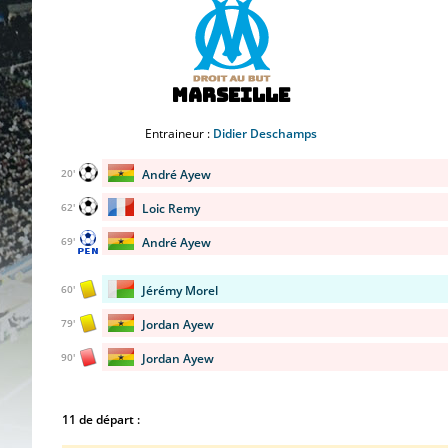
Marseille
Entraineur :
Didier Deschamps
André Ayew
20'
Loic Remy
62'
André Ayew
69'
Jérémy Morel
60'
Jordan Ayew
79'
Jordan Ayew
90'
11 de départ :