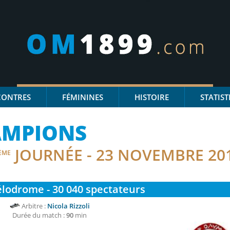
CONTRES
FÉMININES
HISTOIRE
STATIST
AMPIONS
JOURNÉE - 23 NOVEMBRE 20
ÈME
lodrome - 30 040
spectateurs
Arbitre :
Nicola Rizzoli
Durée du match :
90
min