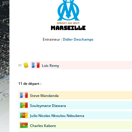
Marseille
Entraineur :
Didier Deschamps
Loic Remy
35'
11 de départ :
Steve Mandanda
Souleymane Diawara
Julio Nicolas Nkoulou Ndoubena
Charles Kabore