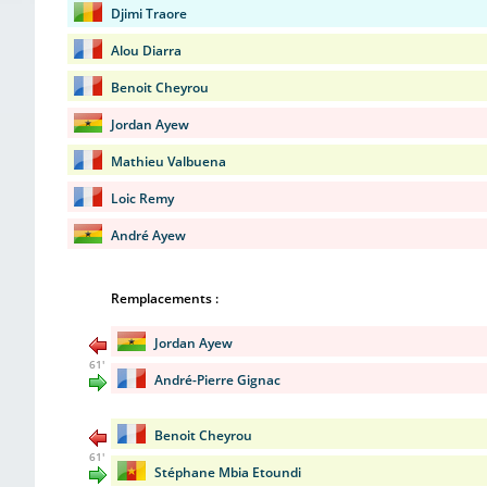
Djimi Traore
Alou Diarra
Benoit Cheyrou
Jordan Ayew
Mathieu Valbuena
Loic Remy
André Ayew
Remplacements :
Jordan Ayew
61'
André-Pierre Gignac
Benoit Cheyrou
61'
Stéphane Mbia Etoundi