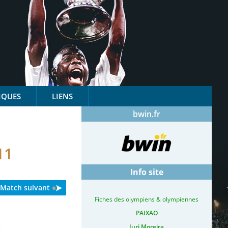
IQUES
LIENS
bwin.fr
11
Info site
Match suivant
Fiches des olympiens & olympiennes
PAIXAO
Iuri Moreira