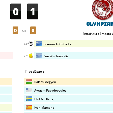
0
1
-
Olympia
0
0
MT
Entraineur :
Ernesto 
Ioannis Fetfatzidis
82'
Vassilis Torosidis
27'
11 de départ :
Balazs Megyeri
Avraam Papadopoulos
Olof Mellberg
Ivan Marcano