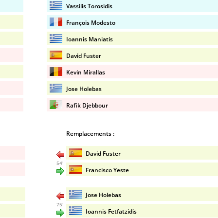
Vassilis Torosidis
François Modesto
Ioannis Maniatis
David Fuster
Kevin Mirallas
Jose Holebas
Rafik Djebbour
Remplacements :
David Fuster
54'
Francisco Yeste
Jose Holebas
75'
Ioannis Fetfatzidis