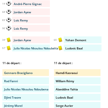
André-Pierre Gignac
14'
Jordan Ayew
68'
Loic Remy
83'
Loic Remy
90'
Jordan Ayew
Yohan Demont
34'
65'
Julio Nicolas Nkoulou Ndoubena
Ludovic Baal
57'
81'
11 de départ :
11 de départ :
Gennaro Bracigliano
Hamdi Kasraoui
Rod Fanni
William Rémy
Julio Nicolas Nkoulou Ndoubena
Alaeddine Yahia
Djimi Traore
Ludovic Baal
Jérémy Morel
Serge Aurier