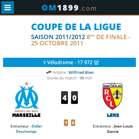
OM
1899
.com
COUPE DE LA LIGUE
SAISON 2011/2012
8
DE FINALE -
ÈME
25 OCTOBRE 2011
Vélodrome - 17 972
Arbitre :
Wilfried Bien
Durée du match :
90
min
4
0
Marseille
Lens
1
0
Entraineur :
Didier
Entraineur :
Jean-Louis
Deschamps
Garcia