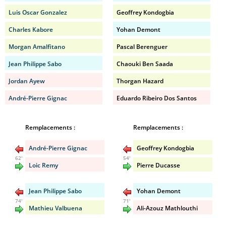
Luis Oscar Gonzalez
Geoffrey Kondogbia
Charles Kabore
Yohan Demont
Morgan Amalfitano
Pascal Berenguer
Jean Philippe Sabo
Chaouki Ben Saada
Jordan Ayew
Thorgan Hazard
André-Pierre Gignac
Eduardo Ribeiro Dos Santos
Remplacements :
Remplacements :
André-Pierre Gignac
Geoffrey Kondogbia
62'
54'
Loic Remy
Pierre Ducasse
Jean Philippe Sabo
Yohan Demont
74'
71'
Mathieu Valbuena
Ali-Azouz Mathlouthi