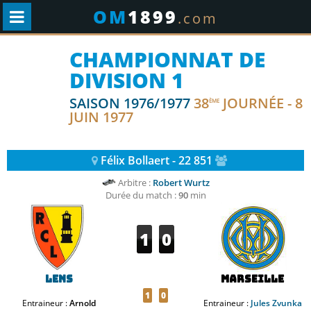
OM
1899
.com
CHAMPIONNAT DE
DIVISION 1
SAISON 1976/1977
38
JOURNÉE - 8
ÈME
JUIN 1977
Félix Bollaert - 22 851
Arbitre :
Robert Wurtz
Durée du match :
90
min
1
0
Lens
Marseille
1
0
Entraineur :
Arnold
Entraineur :
Jules Zvunka