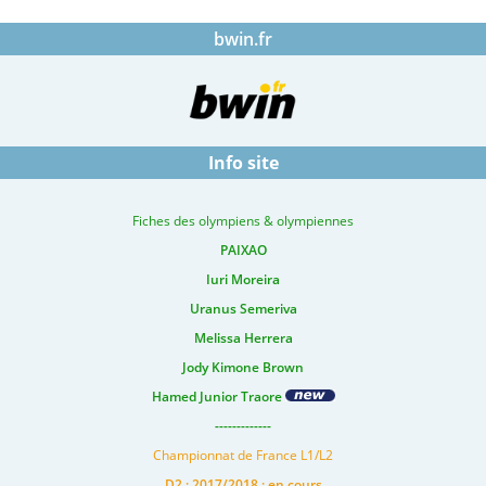
bwin.fr
Info site
Fiches des olympiens & olympiennes
PAIXAO
Iuri Moreira
Uranus Semeriva
Melissa Herrera
Jody Kimone Brown
Hamed Junior Traore
-------------
Championnat de France L1/L2
D2 : 2017/2018 : en cours