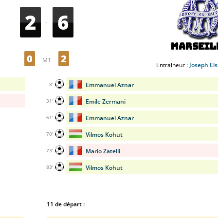
2
6
-
Marseil
0
2
MT
Entraineur :
Joseph Ei
Emmanuel Aznar
8'
Emile Zermani
31'
Emmanuel Aznar
61'
Vilmos Kohut
70'
Mario Zatelli
73'
Vilmos Kohut
83'
11 de départ :