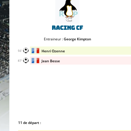
Racing CF
Entraineur :
George Kimpton
Henri Ozenne
56'
Jean Besse
87'
11 de départ :