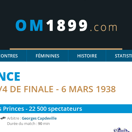
CONTRES
FÉMININES
HISTOIRE
STATIST
NCE
/4 DE FINALE - 6 MARS 1938
 Princes - 22 500
spectateurs
Arbitre :
Georges Capdeville
Durée du match :
90
min