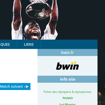
IQUES
LIENS
bwin.fr
Info site
Match suivant
Fiches des olympiens & olympiennes
PAIXAO
Iuri Moreira