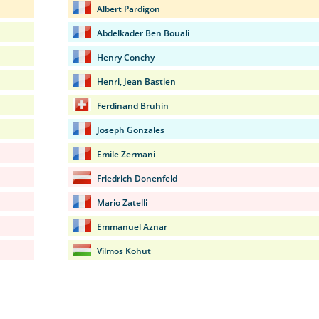
Albert Pardigon
Abdelkader Ben Bouali
Henry Conchy
Henri, Jean Bastien
Ferdinand Bruhin
Joseph Gonzales
Emile Zermani
Friedrich Donenfeld
Mario Zatelli
Emmanuel Aznar
Vilmos Kohut