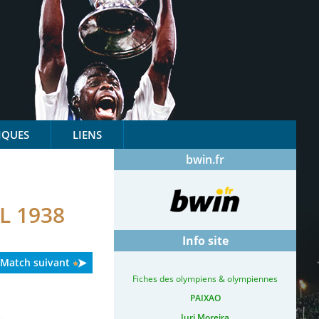
IQUES
LIENS
bwin.fr
IL 1938
Info site
Match suivant
Fiches des olympiens & olympiennes
PAIXAO
Iuri Moreira