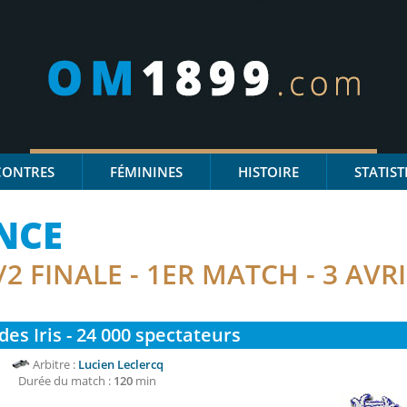
CONTRES
FÉMININES
HISTOIRE
STATIST
NCE
/2 FINALE - 1ER MATCH - 3 AVR
des Iris - 24 000
spectateurs
Arbitre :
Lucien Leclercq
Durée du match :
120
min