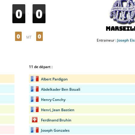
0
0
-
Marseil
0
0
MT
Entraineur :
Joseph Ei
11 de départ :
Albert Pardigon
Abdelkader Ben Bouali
Henry Conchy
Henri, Jean Bastien
Ferdinand Bruhin
Joseph Gonzales