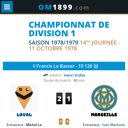
OM
1899
.com
CHAMPIONNAT DE
DIVISION 1
SAISON 1978/1979
14
JOURNÉE -
ÈME
11 OCTOBRE 1978
Francis Le Basser - 10 126
Arbitre :
Henri Didier
Durée du match :
90
min
2
1
Laval
Marseille
1
1
Entraineur :
Michel Le
Entraineur :
Ivan Markovic