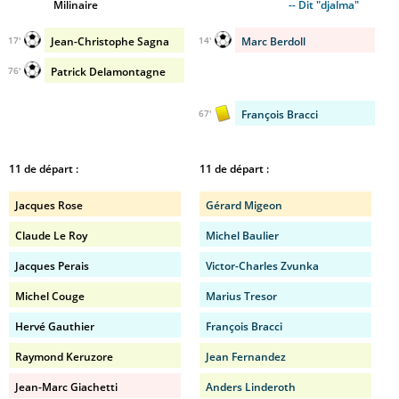
Milinaire
-- Dit "djalma"
Jean-Christophe Sagna
Marc Berdoll
17'
14'
Patrick Delamontagne
76'
François Bracci
67'
11 de départ :
11 de départ :
Jacques Rose
Gérard Migeon
Claude Le Roy
Michel Baulier
Jacques Perais
Victor-Charles Zvunka
Michel Couge
Marius Tresor
Hervé Gauthier
François Bracci
Raymond Keruzore
Jean Fernandez
Jean-Marc Giachetti
Anders Linderoth