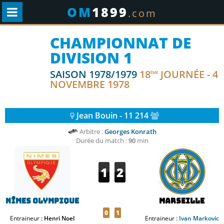
OM
1899
.com
CHAMPIONNAT DE
DIVISION 1
SAISON 1978/1979
18
JOURNÉE - 4
ÈME
NOVEMBRE 1978
Jean Bouin - 11 214
Arbitre :
Georges Konrath
Durée du match :
90
min
1
2
Nîmes Olympique
Marseille
0
1
Entraineur :
Henri Noel
Entraineur :
Ivan Markovic