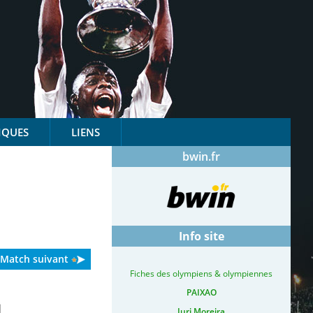
IQUES
LIENS
bwin.fr
Info site
Match suivant
Fiches des olympiens & olympiennes
PAIXAO
Iuri Moreira