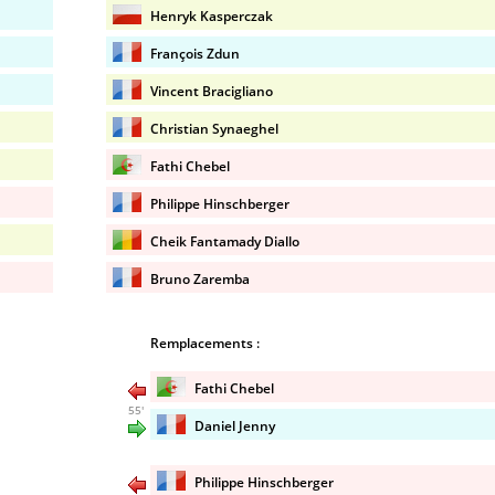
Henryk Kasperczak
François Zdun
Vincent Bracigliano
Christian Synaeghel
Fathi Chebel
Philippe Hinschberger
Cheik Fantamady Diallo
Bruno Zaremba
Remplacements :
Fathi Chebel
55'
Daniel Jenny
Philippe Hinschberger