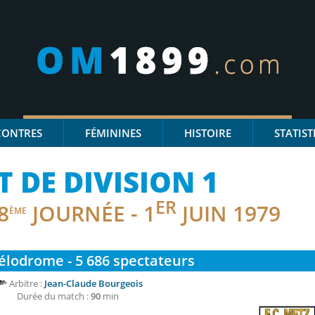
CONTRES
FÉMININES
HISTOIRE
STATIST
DE DIVISION 1
ER
8
JOURNÉE - 1
JUIN 1979
ÈME
élodrome - 5 686
spectateurs
Arbitre :
Jean-Claude Bourgeois
Durée du match :
90
min