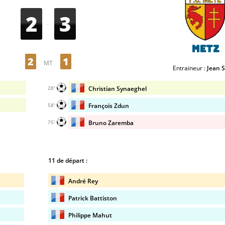
2
3
-
Metz
2
1
MT
Entraineur :
Jean S
Christian Synaeghel
28'
François Zdun
58'
Bruno Zaremba
75'
11 de départ :
André Rey
Patrick Battiston
Philippe Mahut