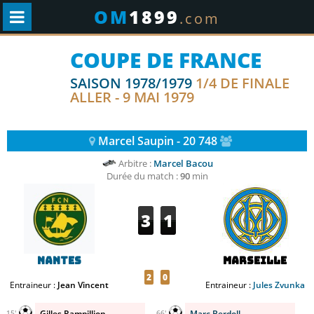
OM
1899
.com
COUPE DE FRANCE
SAISON 1978/1979
1/4 DE FINALE
ALLER - 9 MAI 1979
Marcel Saupin - 20 748
Arbitre :
Marcel Bacou
Durée du match :
90
min
3
1
Nantes
Marseille
2
0
Entraineur :
Jean Vincent
Entraineur :
Jules Zvunka
Gilles Rampillion
Marc Berdoll
15'
66'