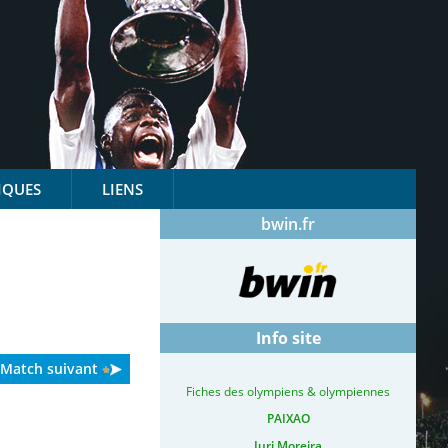
IQUES
LIENS
bwin.fr
Info site
Match suivant
Fiches des olympiens & olympiennes
PAIXAO
Iuri Moreira