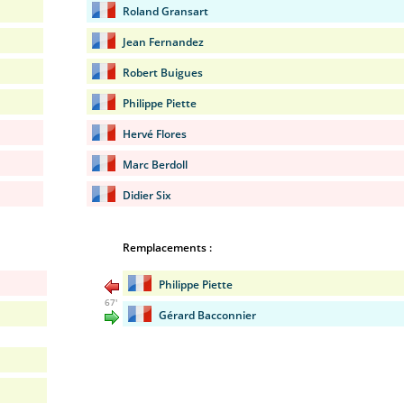
Roland Gransart
Jean Fernandez
Robert Buigues
Philippe Piette
Hervé Flores
Marc Berdoll
Didier Six
Remplacements :
Philippe Piette
67'
Gérard Bacconnier