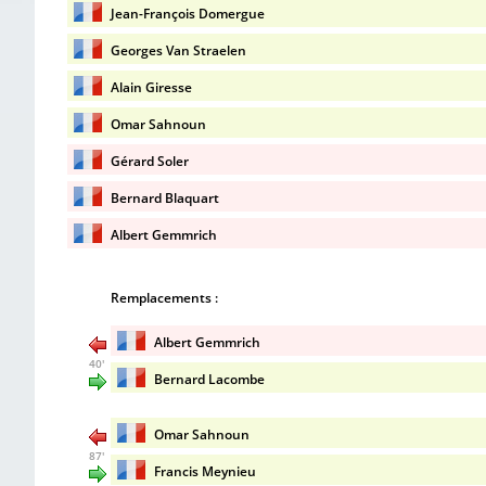
Jean-François Domergue
Georges Van Straelen
Alain Giresse
Omar Sahnoun
Gérard Soler
Bernard Blaquart
Albert Gemmrich
Remplacements :
Albert Gemmrich
40'
Bernard Lacombe
Omar Sahnoun
87'
Francis Meynieu