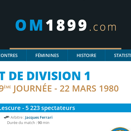
CONTRES
FÉMININES
HISTOIRE
STATIST
DE DIVISION 1
9
JOURNÉE - 22 MARS 1980
ÈME
Lescure - 5 223
spectateurs
Arbitre :
Jacques Ferrari
Durée du match :
90
min