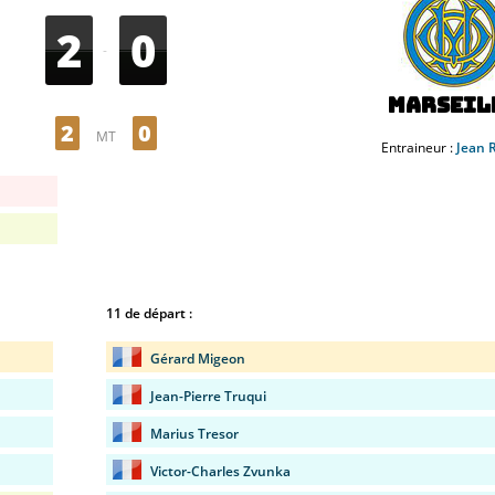
2
0
-
Marseil
2
0
MT
Entraineur :
Jean 
11 de départ :
Gérard Migeon
Jean-Pierre Truqui
Marius Tresor
Victor-Charles Zvunka