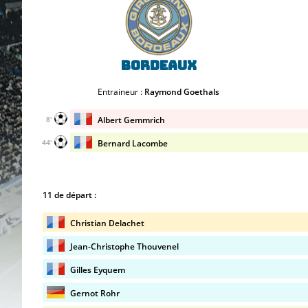
Bordeaux
Entraineur :
Raymond Goethals
Albert Gemmrich
8'
Bernard Lacombe
44'
11 de départ :
Christian Delachet
Jean-Christophe Thouvenel
Gilles Eyquem
Gernot Rohr