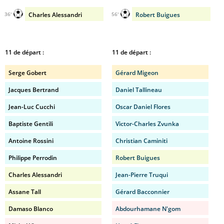
Charles Alessandri
Robert Buigues
36'
56'
11 de départ :
11 de départ :
Serge Gobert
Gérard Migeon
Jacques Bertrand
Daniel Tallineau
Jean-Luc Cucchi
Oscar Daniel Flores
Baptiste Gentili
Victor-Charles Zvunka
Antoine Rossini
Christian Caminiti
Philippe Perrodin
Robert Buigues
Charles Alessandri
Jean-Pierre Truqui
Assane Tall
Gérard Bacconnier
Damaso Blanco
Abdourhamane N'gom