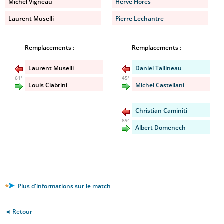
Michel Vigneau
Hervé Flores
Laurent Muselli
Pierre Lechantre
Remplacements :
Remplacements :
Laurent Muselli
Daniel Tallineau
61'
45'
Louis Ciabrini
Michel Castellani
Christian Caminiti
89'
Albert Domenech
Plus d'informations sur le match
◄ Retour