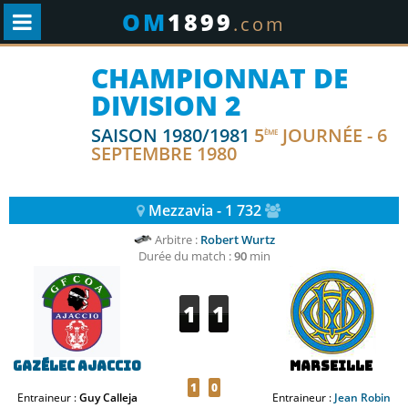
OM
1899
.com
CHAMPIONNAT DE
DIVISION 2
SAISON 1980/1981
5
JOURNÉE - 6
ÈME
SEPTEMBRE 1980
Mezzavia - 1 732
Arbitre :
Robert Wurtz
Durée du match :
90
min
1
1
Gazélec Ajaccio
Marseille
1
0
Entraineur :
Guy Calleja
Entraineur :
Jean Robin