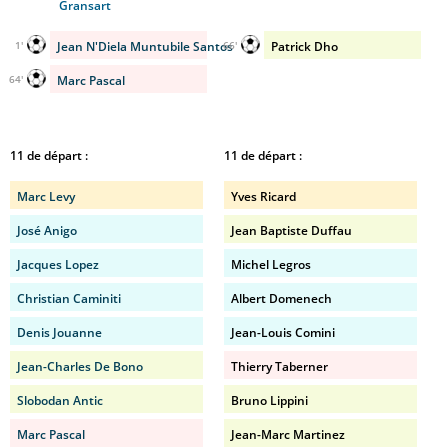
Gransart
Jean N'Diela Muntubile Santos
Patrick Dho
1'
66'
Marc Pascal
64'
11 de départ :
11 de départ :
Marc Levy
Yves Ricard
José Anigo
Jean Baptiste Duffau
Jacques Lopez
Michel Legros
Christian Caminiti
Albert Domenech
Denis Jouanne
Jean-Louis Comini
Jean-Charles De Bono
Thierry Taberner
Slobodan Antic
Bruno Lippini
Marc Pascal
Jean-Marc Martinez