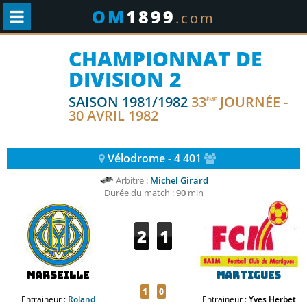
OM
1899
.com
CHAMPIONNAT DE
DIVISION 2
SAISON 1981/1982
33
JOURNÉE -
ÈME
30 AVRIL 1982
Vélodrome - 4 401
Arbitre :
Michel Girard
Durée du match :
90
min
2
1
Marseille
Martigues
1
0
Entraineur :
Roland
Entraineur :
Yves Herbet