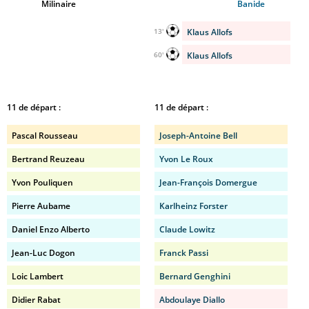
Milinaire
Banide
Klaus Allofs
13'
Klaus Allofs
60'
11 de départ :
11 de départ :
Pascal Rousseau
Joseph-Antoine Bell
Bertrand Reuzeau
Yvon Le Roux
Yvon Pouliquen
Jean-François Domergue
Pierre Aubame
Karlheinz Forster
Daniel Enzo Alberto
Claude Lowitz
Jean-Luc Dogon
Franck Passi
Loic Lambert
Bernard Genghini
Didier Rabat
Abdoulaye Diallo