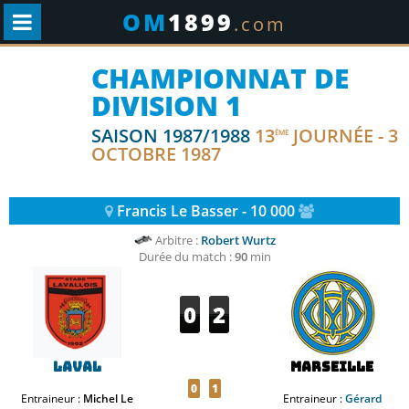
OM
1899
.com
CHAMPIONNAT DE
DIVISION 1
SAISON 1987/1988
13
JOURNÉE - 3
ÈME
OCTOBRE 1987
Francis Le Basser - 10 000
Arbitre :
Robert Wurtz
Durée du match :
90
min
0
2
Laval
Marseille
0
1
Entraineur :
Michel Le
Entraineur :
Gérard