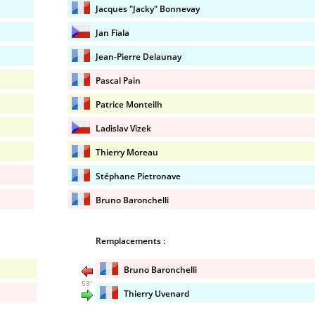
Jacques "Jacky" Bonnevay
Jan Fiala
Jean-Pierre Delaunay
Pascal Pain
Patrice Monteilh
Ladislav Vizek
Thierry Moreau
Stéphane Pietronave
Bruno Baronchelli
Remplacements :
Bruno Baronchelli
53'
Thierry Uvenard