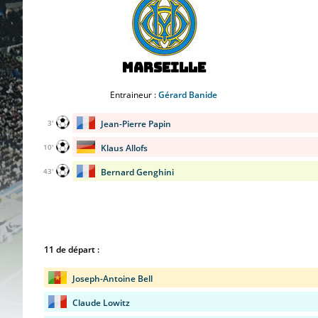
Marseille
Entraineur :
Gérard Banide
Jean-Pierre Papin
3'
Klaus Allofs
10'
Bernard Genghini
43'
11 de départ :
Joseph-Antoine Bell
Claude Lowitz