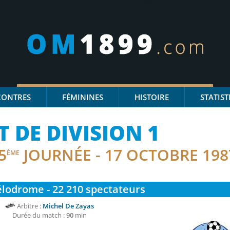
CONTRES
FÉMININES
HISTOIRE
STATIST
DE DIVISION 1
5
JOURNÉE - 17 OCTOBRE 198
ÈME
lodrome - 22 210
spectateurs
Arbitre :
Michel De Zayas
Durée du match :
90
min