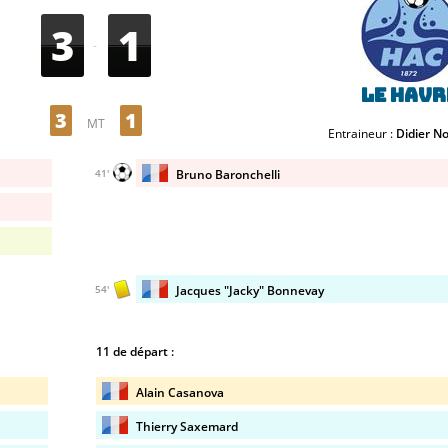
3
1
-
Le Havr
3
1
MT
Entraineur :
Didier N
Bruno Baronchelli
41'
Jacques "Jacky" Bonnevay
54'
11 de départ :
Alain Casanova
Thierry Saxemard