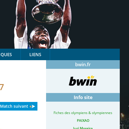
IQUES
LIENS
bwin.fr
7
Info site
Match suivant
Fiches des olympiens & olympiennes
PAIXAO
Iuri Moreira