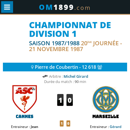
OM
1899
.com
CHAMPIONNAT DE
DIVISION 1
SAISON 1987/1988
20
JOURNÉE -
ÈME
21 NOVEMBRE 1987
Pierre de Coubertin - 12 618
Arbitre :
Michel Girard
Durée du match :
90
min
1
0
Cannes
Marseille
1
0
Entraineur :
Jean
Entraineur :
Gérard