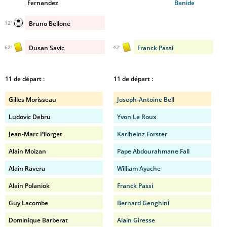
Fernandez
Banide
Bruno Bellone
12'
Dusan Savic
Franck Passi
62'
42'
11 de départ :
11 de départ :
Gilles Morisseau
Joseph-Antoine Bell
Ludovic Debru
Yvon Le Roux
Jean-Marc Pilorget
Karlheinz Forster
Alain Moizan
Pape Abdourahmane Fall
Alain Ravera
William Ayache
Alain Polaniok
Franck Passi
Guy Lacombe
Bernard Genghini
Dominique Barberat
Alain Giresse