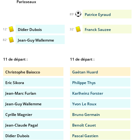
Parisseaux
Patrice Eyraud
89'
Didier Dubois
Franck Sauzee
12'
32'
Jean-Guy Wallemme
82'
11 de départ :
11 de départ :
Christophe Baiocco
Gaétan Huard
Eric Sikora
Philippe Thys
Jean-Marc Furlan
Karlheinz Forster
Jean-Guy Wallemme
Yvon Le Roux
Cyrille Magnier
Bruno Germain
Jean-Claude Pagal
Benoît Cauet
Didier Dubois
Pascal Gastien