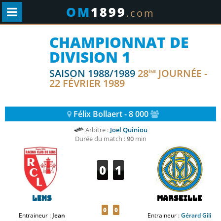
OM
1899
.com
CHAMPIONNAT DE
DIVISION 1
SAISON 1988/1989
28
JOURNÉE -
ÈME
22 FÉVRIER 1989
Félix Bollaert - 8 000
Arbitre :
Joël Quiniou
Durée du match :
90
min
0
1
Lens
Marseille
0
0
Entraineur :
Jean
Entraineur :
Gérard Gili