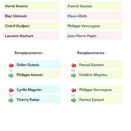
Hervé Arsene
Franck Sauzee
Blaz Sliskovic
Klaus Allofs
Chérif Oudjani
Philippe Vercruysse
Laurent Hochart
Jean-Pierre Papin
Remplacements :
Remplacements :
Didier Dubois
Pascal Gastien
16'
64'
Philippe Avenet
Frédéric Meyrieu
Cyrille Magnier
Philippe Vercruysse
70'
75'
Thierry Rabat
Patrice Eyraud