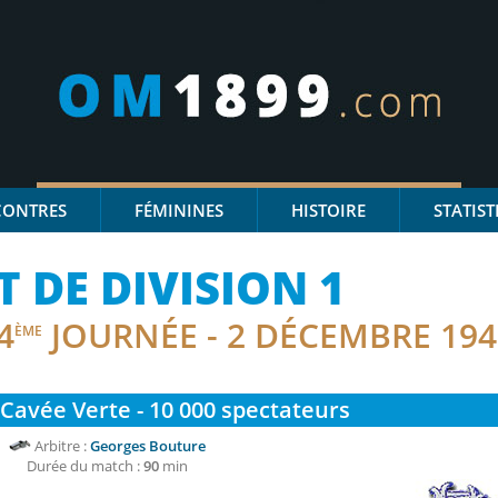
CONTRES
FÉMININES
HISTOIRE
STATIST
DE DIVISION 1
4
JOURNÉE - 2 DÉCEMBRE 194
ÈME
 Cavée Verte - 10 000
spectateurs
Arbitre :
Georges Bouture
Durée du match :
90
min