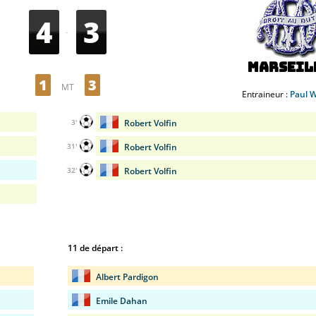
4
3
-
Marseil
1
3
MT
Entraineur :
Paul W
Robert Volfin
3'
Robert Volfin
31'
Robert Volfin
32'
11 de départ :
Albert Pardigon
Emile Dahan