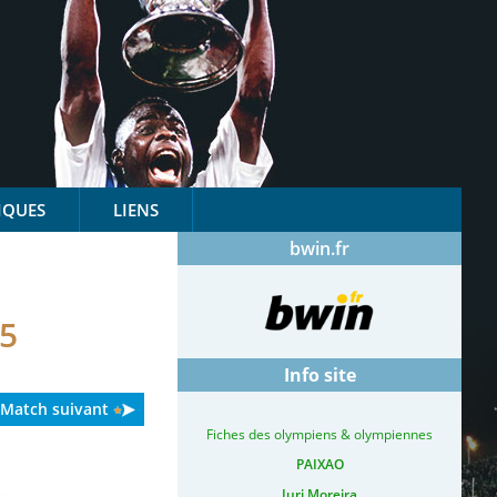
IQUES
LIENS
bwin.fr
5
Info site
Match suivant
Fiches des olympiens & olympiennes
PAIXAO
Iuri Moreira