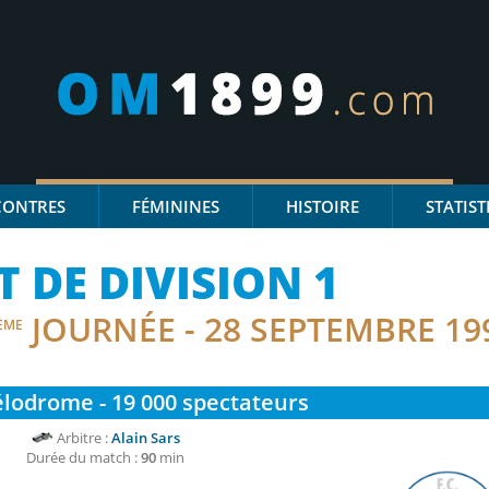
CONTRES
FÉMININES
HISTOIRE
STATIST
DE DIVISION 1
JOURNÉE - 28 SEPTEMBRE 19
ÈME
lodrome - 19 000
spectateurs
Arbitre :
Alain Sars
Durée du match :
90
min