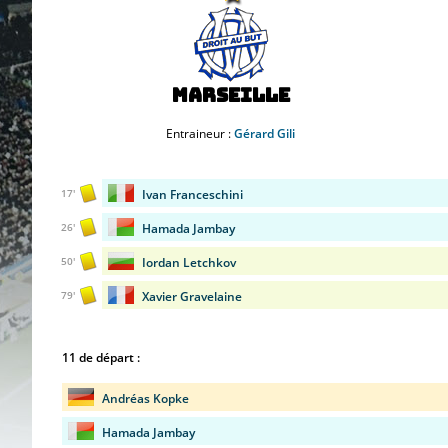
Marseille
Entraineur :
Gérard Gili
Ivan Franceschini
17'
Hamada Jambay
26'
Iordan Letchkov
50'
Xavier Gravelaine
79'
11 de départ :
Andréas Kopke
Hamada Jambay