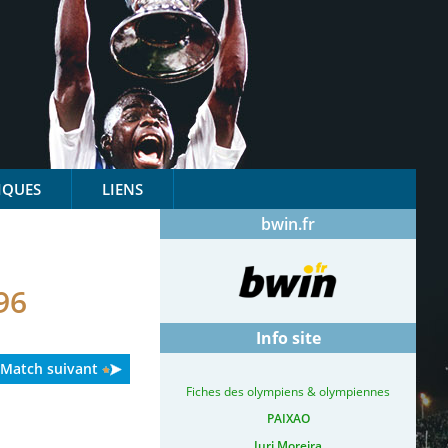
IQUES
LIENS
bwin.fr
96
Info site
Match suivant
Fiches des olympiens & olympiennes
PAIXAO
Iuri Moreira