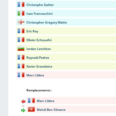
Christophe Galtier
Ivan Franceschini
Christopher Gregory Makin
Eric Roy
Olivier Echouafni
Iordan Letchkov
Reynald Pedros
Xavier Gravelaine
Marc Libbra
Remplacements :
Marc Libbra
15'
Mehdi Ben Slimane