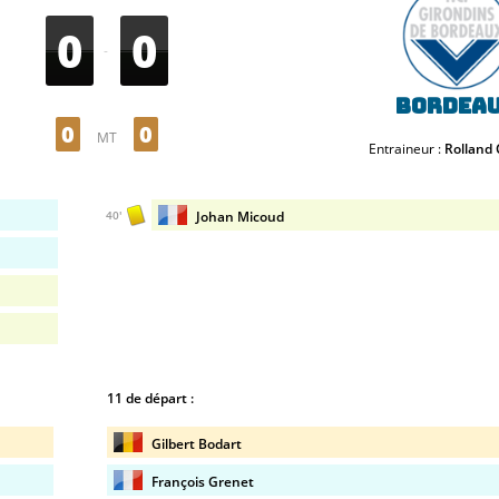
0
0
-
Bordea
0
0
MT
Entraineur :
Rolland 
Johan Micoud
40'
11 de départ :
Gilbert Bodart
François Grenet