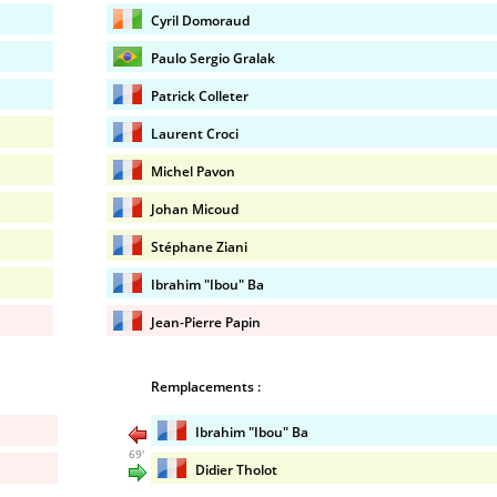
Cyril Domoraud
Paulo Sergio Gralak
Patrick Colleter
Laurent Croci
Michel Pavon
Johan Micoud
Stéphane Ziani
Ibrahim "Ibou" Ba
Jean-Pierre Papin
Remplacements :
Ibrahim "Ibou" Ba
69'
Didier Tholot