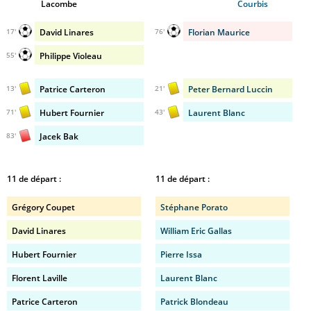
Lacombe
Courbis
David Linares
Florian Maurice
17'
76'
Philippe Violeau
55'
Patrice Carteron
Peter Bernard Luccin
13'
21'
Hubert Fournier
Laurent Blanc
71'
43'
Jacek Bak
83'
11 de départ :
11 de départ :
Grégory Coupet
Stéphane Porato
David Linares
William Eric Gallas
Hubert Fournier
Pierre Issa
Florent Laville
Laurent Blanc
Patrice Carteron
Patrick Blondeau