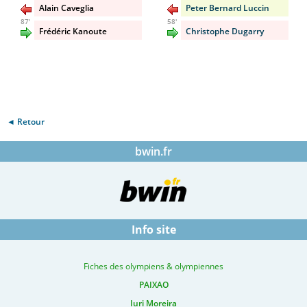
Alain Caveglia
Peter Bernard Luccin
87'
58'
Frédéric Kanoute
Christophe Dugarry
◄ Retour
bwin.fr
Info site
Fiches des olympiens & olympiennes
PAIXAO
Iuri Moreira