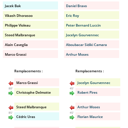
Jacek Bak
Daniel Bravo
Vikash Dhorasoo
Eric Roy
Philippe Violeau
Peter Bernard Luccin
Steed Malbranque
Jocelyn Gourvennec
Alain Caveglia
Aboubacar Sidiki Camara
Marco Grassi
Arthur Moses
Remplacements :
Remplacements :
Marco Grassi
Jocelyn Gourvennec
80'
45'
Christophe Delmotte
Robert Pires
Steed Malbranque
Arthur Moses
85'
45'
Cédric Uras
Florian Maurice