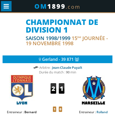
OM
1899
.com
CHAMPIONNAT DE
DIVISION 1
SAISON 1998/1999
15
JOURNÉE -
ÈME
19 NOVEMBRE 1998
Gerland - 39 871
Arbitre :
Jean-Claude Puyalt
Durée du match :
90
min
2
1
Lyon
Marseille
1
0
Entraineur :
Bernard
Entraineur :
Rolland