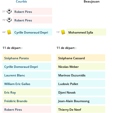
Courbis
Beaujouan
Robert Pires
31'
Robert Pires
70'
Cyrille Domoraud Depri
Mohammed Sylla
44'
19'
11 de départ :
11 de départ :
Stéphane Porato
Stéphane Cassard
Cyrille Domoraud Depri
Nicolas Weber
Laurent Blanc
Marinos Ouzunidis
William Eric Gallas
Ludovic Pollet
Eric Roy
Djoni Novak
Frédéric Brando
Jean-Alain Boumsong
Robert Pires
Thierry De Neef