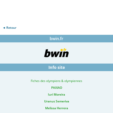
◄ Retour
bwin.fr
Info site
Fiches des olympiens & olympiennes
PAIXAO
Iuri Moreira
Uranus Semeriva
Melissa Herrera