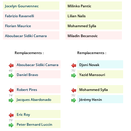
Jocelyn Gourvennec
Milinko Pantic
Fabrizio Ravanelli
Lilian Nalis
Florian Maurice
Mohammed Sylla
Aboubacar Sidiki Camara
Miladin Becanovic
Remplacements :
Remplacements :
Aboubacar Sidiki Camara
Djoni Novak
45'
75'
Daniel Bravo
Yazid Mansouri
Robert Pires
Mohammed Sylla
74'
75'
Jacques Abardonado
Jérémy Henin
Eric Roy
79'
Peter Bernard Luccin