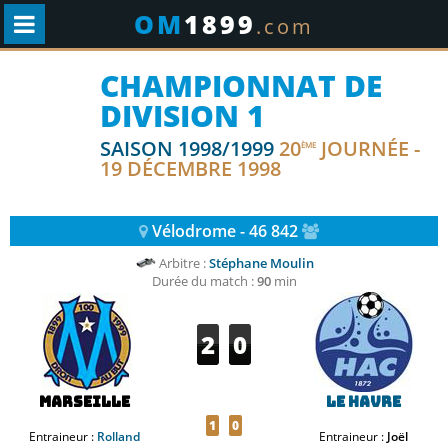
OM
1899
.com
CHAMPIONNAT DE
DIVISION 1
SAISON 1998/1999
20
JOURNÉE -
ÈME
19 DÉCEMBRE 1998
Vélodrome - 46 842
Arbitre :
Stéphane Moulin
Durée du match :
90
min
2
0
Marseille
Le Havre
1
0
Entraineur :
Rolland
Entraineur :
Joël