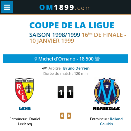
OM
1899
.com
COUPE DE LA LIGUE
SAISON 1998/1999
16
DE FINALE -
ÈME
10 JANVIER 1999
Michel d'Ornano - 18 500
Arbitre :
Bruno Derrien
Durée du match :
120
min
1
1
Lens
Marseille
0
0
Entraineur :
Daniel
Entraineur :
Rolland
Leclercq
Courbis