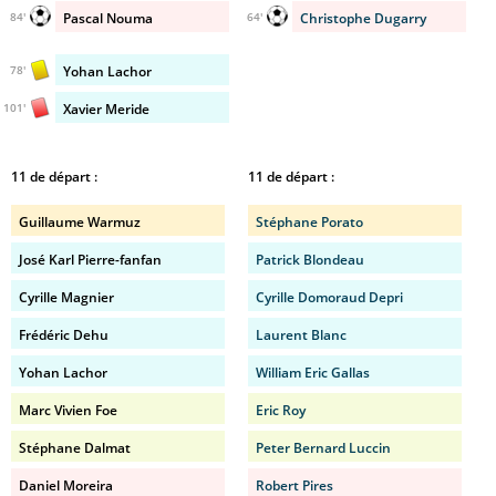
Pascal Nouma
Christophe Dugarry
84'
64'
Yohan Lachor
78'
Xavier Meride
101'
11 de départ :
11 de départ :
Guillaume Warmuz
Stéphane Porato
José Karl Pierre-fanfan
Patrick Blondeau
Cyrille Magnier
Cyrille Domoraud Depri
Frédéric Dehu
Laurent Blanc
Yohan Lachor
William Eric Gallas
Marc Vivien Foe
Eric Roy
Stéphane Dalmat
Peter Bernard Luccin
Daniel Moreira
Robert Pires