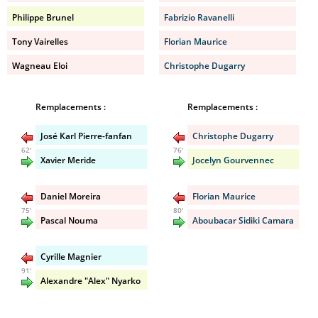
Philippe Brunel
Fabrizio Ravanelli
Tony Vairelles
Florian Maurice
Wagneau Eloi
Christophe Dugarry
Remplacements :
Remplacements :
José Karl Pierre-fanfan
Christophe Dugarry
62'
76'
Xavier Meride
Jocelyn Gourvennec
Daniel Moreira
Florian Maurice
75'
80'
Pascal Nouma
Aboubacar Sidiki Camara
Cyrille Magnier
91'
Alexandre "Alex" Nyarko