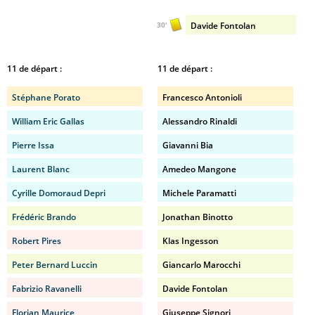
Davide Fontolan
30'
11 de départ :
11 de départ :
Stéphane Porato
Francesco Antonioli
William Eric Gallas
Alessandro Rinaldi
Pierre Issa
Giavanni Bia
Laurent Blanc
Amedeo Mangone
Cyrille Domoraud Depri
Michele Paramatti
Frédéric Brando
Jonathan Binotto
Robert Pires
Klas Ingesson
Peter Bernard Luccin
Giancarlo Marocchi
Fabrizio Ravanelli
Davide Fontolan
Florian Maurice
Giuseppe Signori