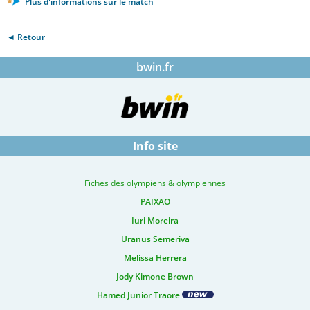
Plus d'informations sur le match
◄ Retour
bwin.fr
Info site
Fiches des olympiens & olympiennes
PAIXAO
Iuri Moreira
Uranus Semeriva
Melissa Herrera
Jody Kimone Brown
Hamed Junior Traore