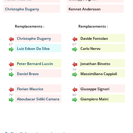
Christophe Dugarry
Kennet Andersson
Remplacements :
Remplacements :
Christophe Dugarry
Davide Fontolan
67'
67'
Luiz Edson Da Silva
Carlo Nervo
Peter Bernard Luccin
Jonathan Binotto
78'
74'
Daniel Bravo
Massimiliano Cappioli
Florian Maurice
Giuseppe Signori
79'
80'
Aboubacar Sidiki Camara
Giampiero Maini