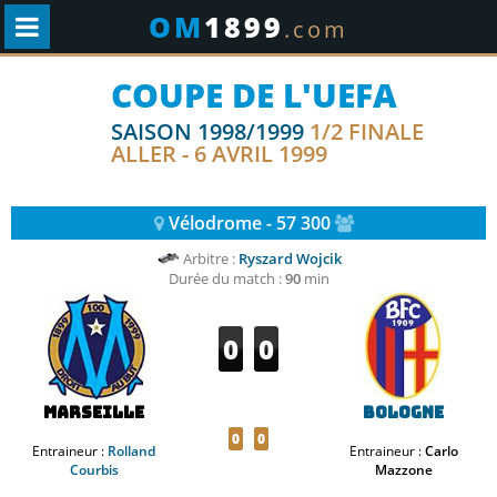
OM
1899
.com
COUPE DE L'UEFA
SAISON 1998/1999
1/2 FINALE
ALLER - 6 AVRIL 1999
Vélodrome - 57 300
Arbitre :
Ryszard Wojcik
Durée du match :
90
min
0
0
Marseille
Bologne
0
0
Entraineur :
Rolland
Entraineur :
Carlo
Courbis
Mazzone