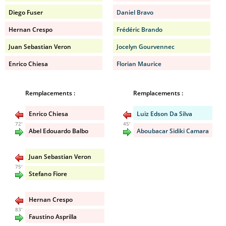
Diego Fuser
Daniel Bravo
Hernan Crespo
Frédéric Brando
Juan Sebastian Veron
Jocelyn Gourvennec
Enrico Chiesa
Florian Maurice
Remplacements :
Remplacements :
Enrico Chiesa
Luiz Edson Da Silva
72'
45'
Abel Edouardo Balbo
Aboubacar Sidiki Camara
Juan Sebastian Veron
75'
Stefano Fiore
Hernan Crespo
83'
Faustino Asprilla