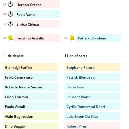
Hernan Crespo
25'
Paolo Vanoli
34'
Enrico Chiesa
55'
Faustino Asprilla
Patrick Blondeau
90'
50'
11 de départ :
11 de départ :
Gianluigi Buffon
Stéphane Porato
Fabio Cannavaro
Patrick Blondeau
Roberto Nestor Sensini
Pierre Issa
Lilian Thuram
Laurent Blanc
Paolo Vanoli
Cyrille Domoraud Depri
Alain Boghossian
Luiz Edson Da Silva
Dino Baggio
Robert Pires