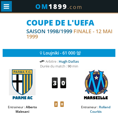
OM
1899
.com
COUPE DE L'UEFA
SAISON 1998/1999
FINALE - 12 MAI
1999
Loujniki - 61 000
Arbitre :
Hugh Dallas
Durée du match :
90
min
3
0
Parme AC
Marseille
2
0
Entraineur :
Alberto
Entraineur :
Rolland
Malesani
Courbis