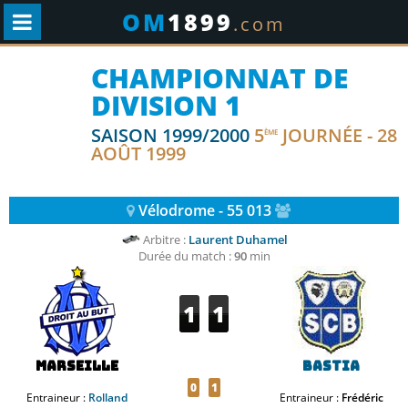
OM
1899
.com
CHAMPIONNAT DE
DIVISION 1
SAISON 1999/2000
5
JOURNÉE - 28
ÈME
AOÛT 1999
Vélodrome - 55 013
Arbitre :
Laurent Duhamel
Durée du match :
90
min
1
1
Marseille
Bastia
0
1
Entraineur :
Rolland
Entraineur :
Frédéric