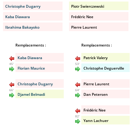
Christophe Dugarry
Piotr Swierczewski
Kaba Diawara
Frédéric Nee
Ibrahima Bakayoko
Pierre Laurent
Remplacements :
Remplacements :
Kaba Diawara
Patrick Valery
45'
53'
Florian Maurice
Christophe Deguerville
Christophe Dugarry
Pierre Laurent
66'
64'
Djamel Belmadi
Dan Petersen
Frédéric Nee
82'
Yann Lachuer