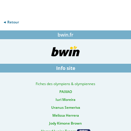
◄ Retour
bwin.fr
Info site
Fiches des olympiens & olympiennes
PAIXAO
Iuri Moreira
Uranus Semeriva
Melissa Herrera
Jody Kimone Brown