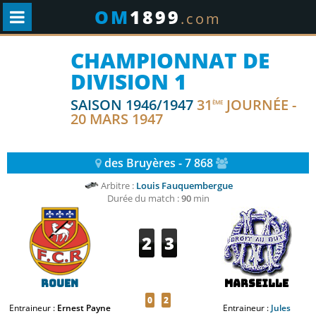
OM
1899
.com
CHAMPIONNAT DE
DIVISION 1
SAISON 1946/1947
31
JOURNÉE -
ÈME
20 MARS 1947
des Bruyères - 7 868
Arbitre :
Louis Fauquembergue
Durée du match :
90
min
2
3
Rouen
Marseille
0
2
Entraineur :
Ernest Payne
Entraineur :
Jules