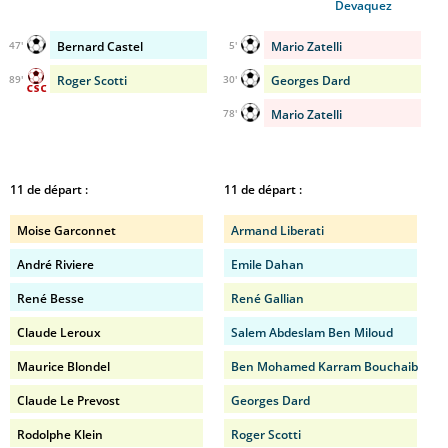
Devaquez
Bernard Castel
Mario Zatelli
47'
5'
Roger Scotti
Georges Dard
89'
30'
Mario Zatelli
78'
11 de départ :
11 de départ :
Moise Garconnet
Armand Liberati
André Riviere
Emile Dahan
René Besse
René Gallian
Claude Leroux
Salem Abdeslam Ben Miloud
Maurice Blondel
Ben Mohamed Karram Bouchaib
Claude Le Prevost
Georges Dard
Rodolphe Klein
Roger Scotti