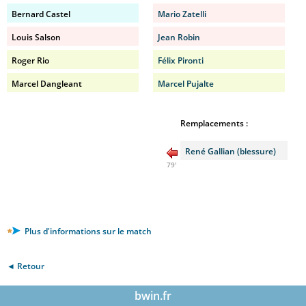
Bernard Castel
Mario Zatelli
Louis Salson
Jean Robin
Roger Rio
Félix Pironti
Marcel Dangleant
Marcel Pujalte
Remplacements :
René Gallian (blessure)
79'
Plus d'informations sur le match
◄ Retour
bwin.fr