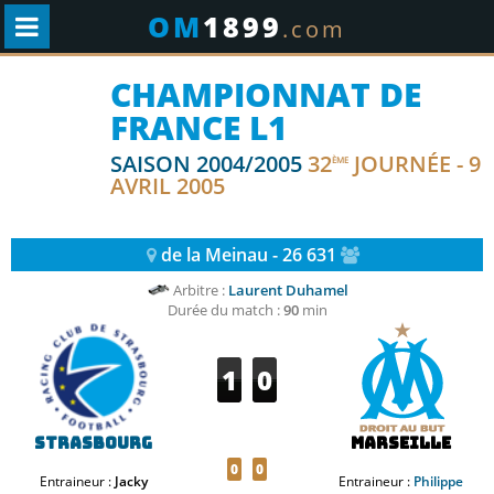
OM
1899
.com
CHAMPIONNAT DE
FRANCE L1
SAISON 2004/2005
32
JOURNÉE - 9
ÈME
AVRIL 2005
de la Meinau - 26 631
Arbitre :
Laurent Duhamel
Durée du match :
90
min
1
0
Strasbourg
Marseille
0
0
Entraineur :
Jacky
Entraineur :
Philippe