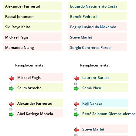
Alexander Farnerud
Eduardo Nascimento Costa
Pascal Johansen
Benoît Pedretti
Sidi Yaya Keita
Peguy Luyindula Makanda
Mickael Pagis
Steve Marlet
Mamadou Niang
Sergio Contreras Pardo
Remplacements :
Remplacements :
Mickael Pagis
Laurent Batlles
71'
55'
Salim Arrache
Samir Nasri
Alexander Farnerud
Koji Nakata
80'
62'
Abel Katlego Mphela
René Salomon Olembe-olembe
Steve Marlet
80'