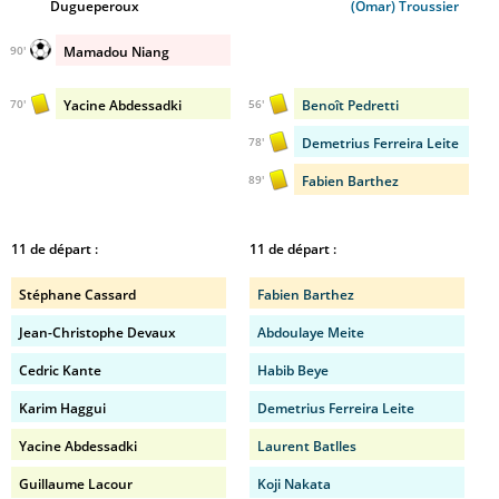
Dugueperoux
(Omar) Troussier
Mamadou Niang
90'
Yacine Abdessadki
Benoît Pedretti
70'
56'
Demetrius Ferreira Leite
78'
Fabien Barthez
89'
11 de départ :
11 de départ :
Stéphane Cassard
Fabien Barthez
Jean-Christophe Devaux
Abdoulaye Meite
Cedric Kante
Habib Beye
Karim Haggui
Demetrius Ferreira Leite
Yacine Abdessadki
Laurent Batlles
Guillaume Lacour
Koji Nakata