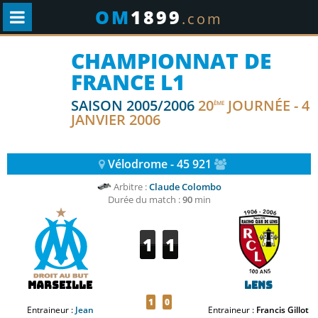
OM
1899
.com
CHAMPIONNAT DE
FRANCE L1
SAISON 2005/2006
20
JOURNÉE - 4
ÈME
JANVIER 2006
Vélodrome - 45 921
Arbitre :
Claude Colombo
Durée du match :
90
min
1
1
Marseille
Lens
1
0
Entraineur :
Jean
Entraineur :
Francis Gillot