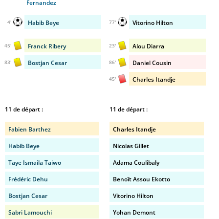
Fernandez
Habib Beye
Vitorino Hilton
4'
77'
Franck Ribery
Alou Diarra
45'
23'
Bostjan Cesar
Daniel Cousin
83'
86'
Charles Itandje
45'
11 de départ :
11 de départ :
Fabien Barthez
Charles Itandje
Habib Beye
Nicolas Gillet
Taye Ismaila Taiwo
Adama Coulibaly
Frédéric Dehu
Benoît Assou Ekotto
Bostjan Cesar
Vitorino Hilton
Sabri Lamouchi
Yohan Demont