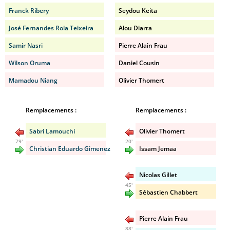
Franck Ribery
Seydou Keita
José Fernandes Rola Teixeira
Alou Diarra
Samir Nasri
Pierre Alain Frau
Wilson Oruma
Daniel Cousin
Mamadou Niang
Olivier Thomert
Remplacements :
Remplacements :
Sabri Lamouchi
Olivier Thomert
79'
20'
Christian Eduardo Gimenez
Issam Jemaa
Nicolas Gillet
45'
Sébastien Chabbert
Pierre Alain Frau
88'