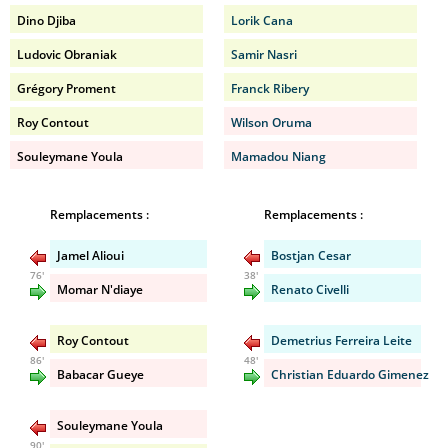
Dino Djiba
Lorik Cana
Ludovic Obraniak
Samir Nasri
Grégory Proment
Franck Ribery
Roy Contout
Wilson Oruma
Souleymane Youla
Mamadou Niang
Remplacements :
Remplacements :
Jamel Alioui
Bostjan Cesar
76'
38'
Momar N'diaye
Renato Civelli
Roy Contout
Demetrius Ferreira Leite
86'
48'
Babacar Gueye
Christian Eduardo Gimenez
Souleymane Youla
90'