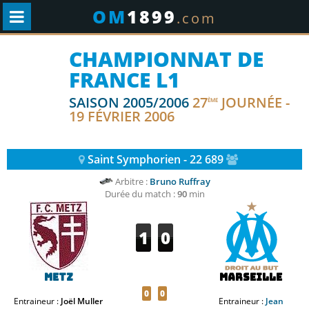
OM
1899
.com
CHAMPIONNAT DE
FRANCE L1
SAISON 2005/2006
27
JOURNÉE -
ÈME
19 FÉVRIER 2006
Saint Symphorien - 22 689
Arbitre :
Bruno Ruffray
Durée du match :
90
min
1
0
Metz
Marseille
0
0
Entraineur :
Joël Muller
Entraineur :
Jean