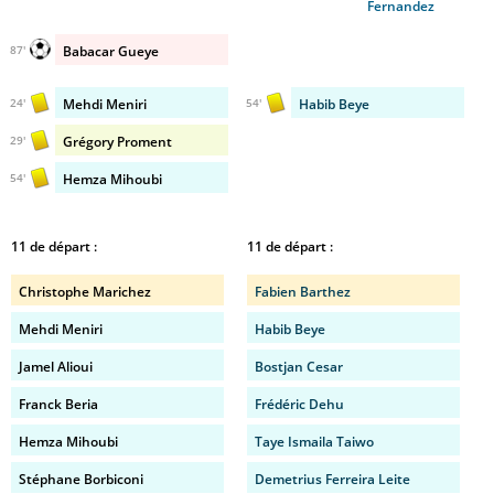
Fernandez
Babacar Gueye
87'
Mehdi Meniri
Habib Beye
24'
54'
Grégory Proment
29'
Hemza Mihoubi
54'
11 de départ :
11 de départ :
Christophe Marichez
Fabien Barthez
Mehdi Meniri
Habib Beye
Jamel Alioui
Bostjan Cesar
Franck Beria
Frédéric Dehu
Hemza Mihoubi
Taye Ismaila Taiwo
Stéphane Borbiconi
Demetrius Ferreira Leite