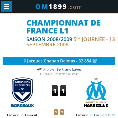
OM
1899
.com
CHAMPIONNAT DE
FRANCE L1
SAISON 2008/2009
5
JOURNÉE - 13
ÈME
SEPTEMBRE 2008
Jacques Chaban Delmas - 32 854
Arbitre :
Bertrand Layec
Durée du match :
90
min
1
1
Bordeaux
Marseille
1
1
Entraineur :
Laurent
Entraineur :
Eric Gerets "le