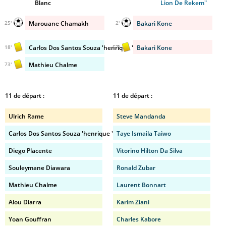
Blanc
Lion De Rekem"
Marouane Chamakh
Bakari Kone
25'
2'
Carlos Dos Santos Souza 'henrique '
Bakari Kone
18'
57'
Mathieu Chalme
73'
11 de départ :
11 de départ :
Ulrich Rame
Steve Mandanda
Carlos Dos Santos Souza 'henrique '
Taye Ismaila Taiwo
Diego Placente
Vitorino Hilton Da Silva
Souleymane Diawara
Ronald Zubar
Mathieu Chalme
Laurent Bonnart
Alou Diarra
Karim Ziani
Yoan Gouffran
Charles Kabore