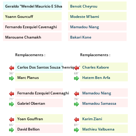
Geraldo "Wendel Mauricio E Silva
Benoit Cheyrou
Yoann Gourcuff
Modeste M'bami
Fernando Ezequiel Cavenaghi
Mamadou Niang
Marouane Chamakh
Bakari Kone
Remplacements :
Remplacements :
Carlos Dos Santos Souza 'henrique '
Charles Kabore
36'
68'
Marc Planus
Hatem Ben Arfa
Fernando Ezequiel Cavenaghi
Mamadou Niang
71'
76'
Gabriel Obertan
Mamadou Samassa
Yoan Gouffran
Karim Ziani
85'
81'
David Bellion
Mathieu Valbuena