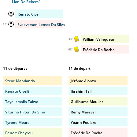
Lion De Rekem"
Renato Civelli
55'
Evaeverson Lemos Da Silva
59'
William Vainqueur
34'
Frédéric Da Rocha
48'
11 de départ :
11 de départ :
Steve Mandanda
Jérôme Alonzo
Renato Civelli
Ibrahim Tall
Taye Ismaila Taiwo
Guillaume Moullec
Vitorino Hilton Da Silva
Rémy Mareval
Tyrone Mears
Yoann Poulard
Benoit Cheyrou
Frédéric Da Rocha