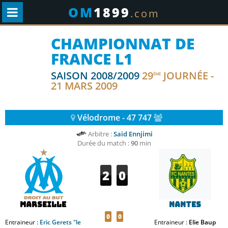
OM
1899
.com
CHAMPIONNAT DE
FRANCE L1
SAISON 2008/2009
29
JOURNÉE -
ÈME
21 MARS 2009
Vélodrome - 47 747
Arbitre :
Said Ennjimi
Durée du match :
90
min
2
0
Marseille
Nantes
0
0
Entraineur :
Eric Gerets "le
Entraineur :
Elie Baup