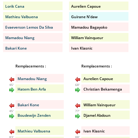
Lorik Cana
Aurelien Capoue
Mathieu Valbuena
Guirane N'daw
Evaeverson Lemos Da Silva
Mamadou Bagayoko
Mamadou Niang
William Vainqueur
Bakari Kone
Ivan Klasnic
Remplacements :
Remplacements :
Mamadou Niang
Aurelien Capoue
45'
68'
Hatem Ben Arfa
Christian Bekamenga
Bakari Kone
William Vainqueur
45'
77'
Boudewijn Zenden
Djamel Abdoun
Mathieu Valbuena
Ivan Klasnic
83'
88'