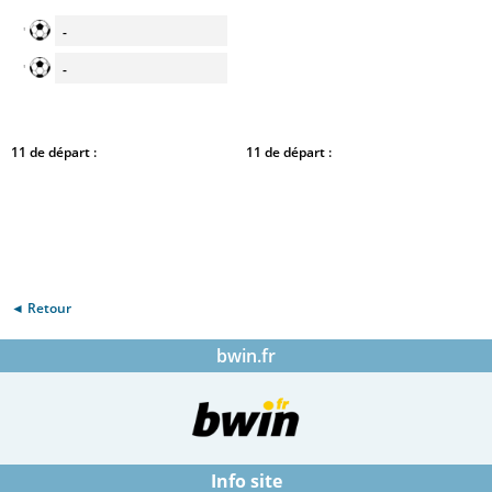
-
'
-
'
11 de départ :
11 de départ :
◄ Retour
bwin.fr
Info site