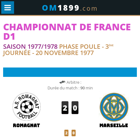
OM
1899
.com
CHAMPIONNAT DE FRANCE
D1
SAISON 1977/1978
PHASE POULE - 3
ÈME
JOURNÉE - 20 NOVEMBRE 1977
Arbitre :
Durée du match :
90
min
2
0
Romagnat
Marseille
2
0