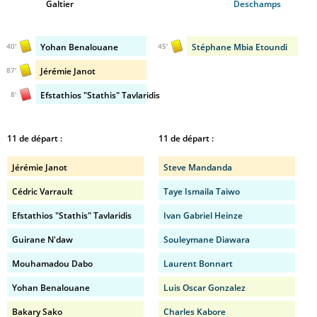
Galtier
Deschamps
Yohan Benalouane
Stéphane Mbia Etoundi
40'
45'
Jérémie Janot
87'
Efstathios "Stathis" Tavlaridis
8'
11 de départ :
11 de départ :
Jérémie Janot
Steve Mandanda
Cédric Varrault
Taye Ismaila Taiwo
Efstathios "Stathis" Tavlaridis
Ivan Gabriel Heinze
Guirane N'daw
Souleymane Diawara
Mouhamadou Dabo
Laurent Bonnart
Yohan Benalouane
Luis Oscar Gonzalez
Bakary Sako
Charles Kabore