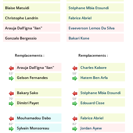
Blaise Matuidi
Stéphane Mbia Etoundi
Christophe Landrin
Fabrice Abriel
Arauja Dall'igna "ilan"
Evaeverson Lemos Da Silva
Gonzalo Bergessio
Bakari Kone
Remplacements :
Remplacements :
Arauja Dall'igna "ilan"
Charles Kabore
53'
58'
Gelson Fernandes
Hatem Ben Arfa
Bakary Sako
Stéphane Mbia Etoundi
70'
58'
Dimitri Payet
Edouard Cisse
Mouhamadou Dabo
Fabrice Abriel
82'
82'
Sylvain Monsoreau
Jordan Ayew