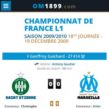
OM
1899
.com
CHAMPIONNAT DE
FRANCE L1
SAISON 2009/2010
18
JOURNÉE -
ÈME
19 DÉCEMBRE 2009
Geoffroy Guichard - 27 614
Arbitre :
Antony Gautier
Durée du match :
90
min
0
0
Saint Etienne
Marseille
0
0
Entraineur :
Christophe
Entraineur :
Didier