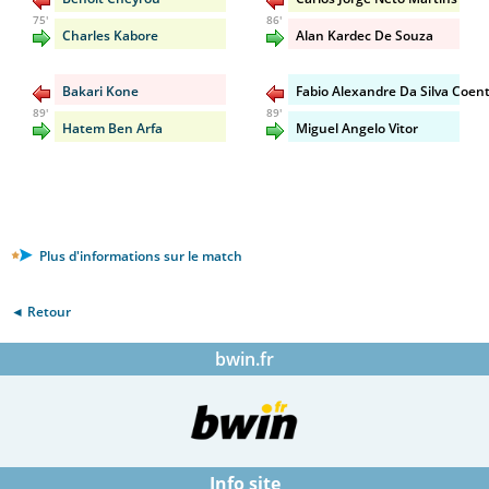
75'
86'
Charles Kabore
Alan Kardec De Souza
Bakari Kone
Fabio Alexandre Da Silva Coen
89'
89'
Hatem Ben Arfa
Miguel Angelo Vitor
Plus d'informations sur le match
◄ Retour
bwin.fr
Info site