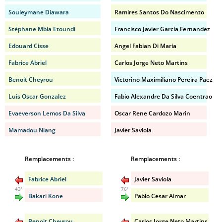
Souleymane Diawara
Ramires Santos Do Nascimento
Stéphane Mbia Etoundi
Francisco Javier Garcia Fernandez
Edouard Cisse
Angel Fabian Di Maria
Fabrice Abriel
Carlos Jorge Neto Martins
Benoit Cheyrou
Victorino Maximiliano Pereira Paez
Luis Oscar Gonzalez
Fabio Alexandre Da Silva Coentrao
Evaeverson Lemos Da Silva
Oscar Rene Cardozo Marin
Mamadou Niang
Javier Saviola
Remplacements :
Remplacements :
Fabrice Abriel
Javier Saviola
43'
76'
Bakari Kone
Pablo Cesar Aimar
Benoit Cheyrou
Carlos Jorge Neto Martins