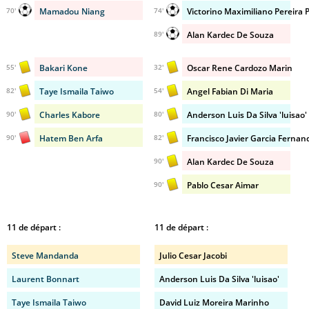
Mamadou Niang
Victorino Maximiliano Pereira 
70'
74'
Alan Kardec De Souza
89'
Bakari Kone
Oscar Rene Cardozo Marin
55'
32'
Taye Ismaila Taiwo
Angel Fabian Di Maria
82'
54'
Charles Kabore
Anderson Luis Da Silva 'luisao'
90'
80'
Hatem Ben Arfa
Francisco Javier Garcia Fernan
90'
82'
Alan Kardec De Souza
90'
Pablo Cesar Aimar
90'
11 de départ :
11 de départ :
Steve Mandanda
Julio Cesar Jacobi
Laurent Bonnart
Anderson Luis Da Silva 'luisao'
Taye Ismaila Taiwo
David Luiz Moreira Marinho