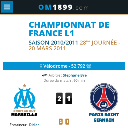
OM
1899
.com
CHAMPIONNAT DE
FRANCE L1
SAISON 2010/2011
28
JOURNÉE -
ÈME
20 MARS 2011
Vélodrome - 52 792
Arbitre :
Stéphane Bre
Durée du match :
90
min
2
1
Marseille
Paris Saint
Germain
2
1
Entraineur :
Didier