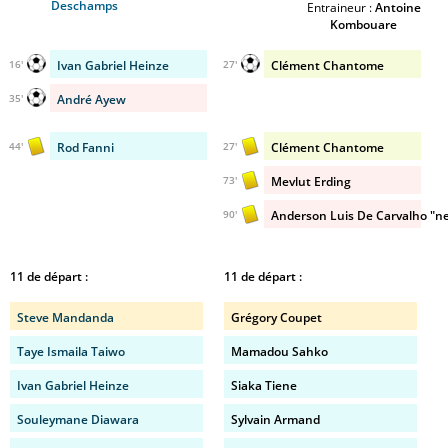
Deschamps
Entraineur :
Antoine
Kombouare
Ivan Gabriel Heinze
Clément Chantome
16'
27'
André Ayew
35'
Rod Fanni
Clément Chantome
44'
27'
Mevlut Erding
73'
Anderson Luis De Carvalho "n
90'
11 de départ :
11 de départ :
Steve Mandanda
Grégory Coupet
Taye Ismaila Taiwo
Mamadou Sahko
Ivan Gabriel Heinze
Siaka Tiene
Souleymane Diawara
Sylvain Armand