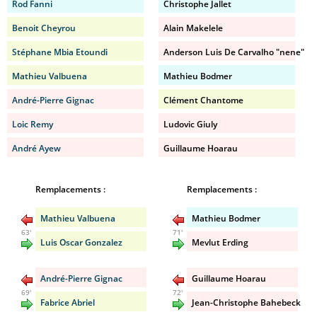
Rod Fanni
Christophe Jallet
Benoit Cheyrou
Alain Makelele
Stéphane Mbia Etoundi
Anderson Luis De Carvalho "nene"
Mathieu Valbuena
Mathieu Bodmer
André-Pierre Gignac
Clément Chantome
Loic Remy
Ludovic Giuly
André Ayew
Guillaume Hoarau
Remplacements :
Remplacements :
Mathieu Valbuena
Mathieu Bodmer
63'
71'
Luis Oscar Gonzalez
Mevlut Erding
André-Pierre Gignac
Guillaume Hoarau
69'
72'
Fabrice Abriel
Jean-Christophe Bahebeck