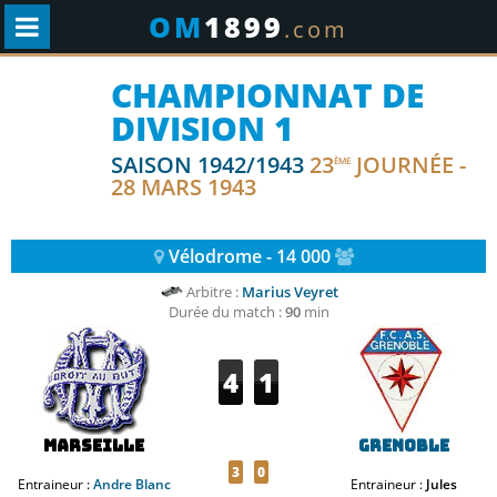
OM
1899
.com
CHAMPIONNAT DE
DIVISION 1
SAISON 1942/1943
23
JOURNÉE -
ÈME
28 MARS 1943
Vélodrome - 14 000
Arbitre :
Marius Veyret
Durée du match :
90
min
4
1
Marseille
Grenoble
3
0
Entraineur :
Andre Blanc
Entraineur :
Jules