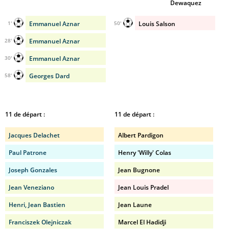
Dewaquez
Emmanuel Aznar
Louis Salson
1'
50'
Emmanuel Aznar
28'
Emmanuel Aznar
30'
Georges Dard
58'
11 de départ :
11 de départ :
Jacques Delachet
Albert Pardigon
Paul Patrone
Henry 'Willy' Colas
Joseph Gonzales
Jean Bugnone
Jean Veneziano
Jean Louis Pradel
Henri, Jean Bastien
Jean Laune
Franciszek Olejniczak
Marcel El Hadidji