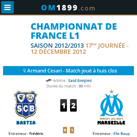
OM
1899
.com
CHAMPIONNAT DE
FRANCE L1
SAISON 2012/2013
17
JOURNÉE -
ÈME
12 DÉCEMBRE 2012
Armand Cesari - Match joué à huis clos
Arbitre :
Said Ennjimi
Durée du match :
90
min
1
2
Bastia
Marseille
0
1
Entraineur :
Frédéric
Entraineur :
Elie Baup