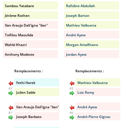
Sambou Yatabare
Rafidine Abdullah
Jérôme Rothen
Joseph Barton
Ilan Araujo Dali'igna "ilan"
Mathieu Valbuena
Toifilou Maoulida
André Ayew
Wahbi Khazri
Morgan Amalfitano
Anthony Modeste
Jordan Ayew
Remplacements :
Remplacements :
Fethi Harek
Mathieu Valbuena
63'
83'
Julien Sable
Loic Remy
Ilan Araujo Dali'igna "ilan"
André Ayew
81'
86'
Joseph Barbato
André-Pierre Gignac