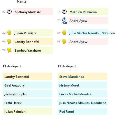
Hantz
Anthony Modeste
Mathieu Valbuena
82'
14'
André Ayew
70'
Julian Palmieri
Julio Nicolas Nkoulou Ndoube
22'
81'
Landry Bonnefoi
André Ayew
68'
86'
Sambou Yatabare
74'
11 de départ :
11 de départ :
Landry Bonnefoi
Steve Mandanda
Gael Angoula
Jérémy Morel
Jérémy Choplin
Lucas Michel Mendes
Fethi Harek
Julio Nicolas Nkoulou Ndoubena
Julian Palmieri
Rod Fanni