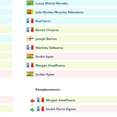
Lucas Michel Mendes
Julio Nicolas Nkoulou Ndoubena
Rod Fanni
Benoit Cheyrou
Joseph Barton
Mathieu Valbuena
André Ayew
Morgan Amalfitano
Jordan Ayew
Remplacements :
Morgan Amalfitano
45'
André-Pierre Gignac