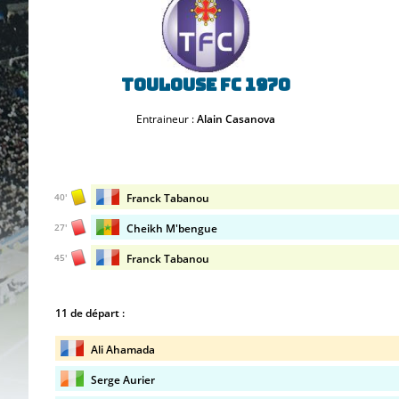
Toulouse FC 1970
Entraineur :
Alain Casanova
Franck Tabanou
40'
Cheikh M'bengue
27'
Franck Tabanou
45'
11 de départ :
Ali Ahamada
Serge Aurier