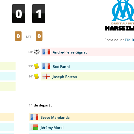
0
1
-
Marseil
0
0
MT
Entraineur :
Elie 
André-Pierre Gignac
68'
Rod Fanni
79'
Joseph Barton
84'
11 de départ :
Steve Mandanda
Jérémy Morel