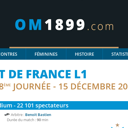
CONTRES
FÉMININES
HISTOIRE
STATIST
 DE FRANCE L1
8
JOURNÉE - 15 DÉCEMBRE 20
ÈME
dium - 22 101
spectateurs
Arbitre :
Benoit Bastien
Durée du match :
90
min