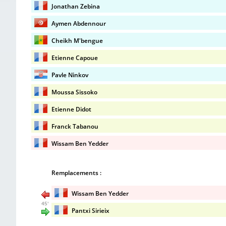
Jonathan Zebina
Aymen Abdennour
Cheikh M'bengue
Etienne Capoue
Pavle Ninkov
Moussa Sissoko
Etienne Didot
Franck Tabanou
Wissam Ben Yedder
Remplacements :
Wissam Ben Yedder
45'
Pantxi Sirieix