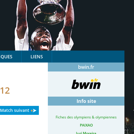
IQUES
LIENS
bwin.fr
12
Info site
Match suivant
Fiches des olympiens & olympiennes
PAIXAO
Iuri Moreira