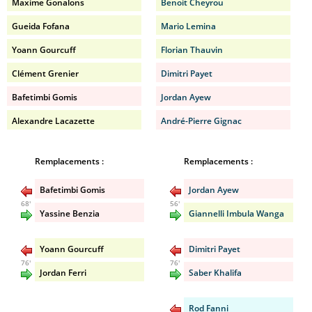
Maxime Gonalons
Benoit Cheyrou
Gueida Fofana
Mario Lemina
Yoann Gourcuff
Florian Thauvin
Clément Grenier
Dimitri Payet
Bafetimbi Gomis
Jordan Ayew
Alexandre Lacazette
André-Pierre Gignac
Remplacements :
Remplacements :
Bafetimbi Gomis
Jordan Ayew
68'
56'
Yassine Benzia
Giannelli Imbula Wanga
Yoann Gourcuff
Dimitri Payet
76'
76'
Jordan Ferri
Saber Khalifa
Rod Fanni