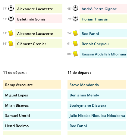
Alexandre Lacazette
André-Pierre Gignac
17'
45'
Bafetimbi Gomis
Florian Thauvin
44'
79'
Alexandre Lacazette
Rod Fanni
31'
24'
Clément Grenier
Benoit Cheyrou
86'
61'
Kassim Abdallah Mfoihaia
88'
11 de départ :
11 de départ :
Remy Vercoutre
Steve Mandanda
Miguel Lopes
Benjamin Mendy
Milan Bisevac
Souleymane Diawara
Samuel Umtiti
Julio Nicolas Nkoulou Ndoubena
Henri Bedimo
Rod Fanni