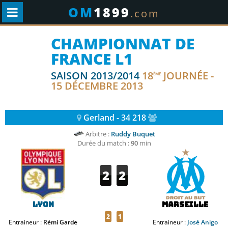
OM
1899
.com
CHAMPIONNAT DE
FRANCE L1
SAISON 2013/2014
18
JOURNÉE -
ÈME
15 DÉCEMBRE 2013
Gerland - 34 218
Arbitre :
Ruddy Buquet
Durée du match :
90
min
2
2
Lyon
Marseille
2
1
Entraineur :
Rémi Garde
Entraineur :
José Anigo