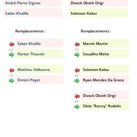
André-Pierre Gignac
Divock Okoth Origi
Saber Khalifa
Salomon Kalou
Remplacements :
Remplacements :
Saber Khalifa
Marvin Martin
63'
74'
Florian Thauvin
Soualiho Meite
Mathieu Valbuena
Salomon Kalou
74'
83'
Dimitri Payet
Ryan Mendes Da Graca
Divock Okoth Origi
89'
Silvio "Ronny" Rodelin