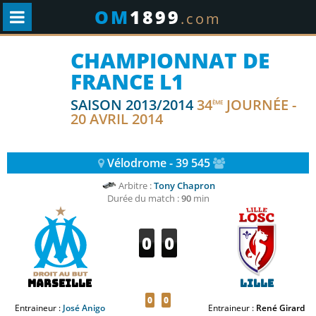
OM
1899
.com
CHAMPIONNAT DE
FRANCE L1
SAISON 2013/2014
34
JOURNÉE -
ÈME
20 AVRIL 2014
Vélodrome - 39 545
Arbitre :
Tony Chapron
Durée du match :
90
min
0
0
Marseille
Lille
0
0
Entraineur :
José Anigo
Entraineur :
René Girard