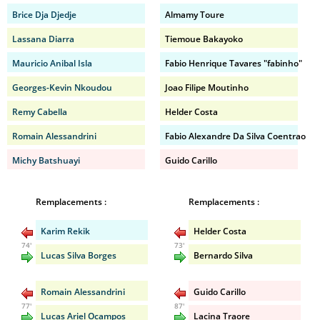
Brice Dja Djedje
Almamy Toure
Lassana Diarra
Tiemoue Bakayoko
Mauricio Anibal Isla
Fabio Henrique Tavares "fabinho"
Georges-Kevin Nkoudou
Joao Filipe Moutinho
Remy Cabella
Helder Costa
Romain Alessandrini
Fabio Alexandre Da Silva Coentrao
Michy Batshuayi
Guido Carillo
Remplacements :
Remplacements :
Karim Rekik
Helder Costa
74'
73'
Lucas Silva Borges
Bernardo Silva
Romain Alessandrini
Guido Carillo
77'
87'
Lucas Ariel Ocampos
Lacina Traore