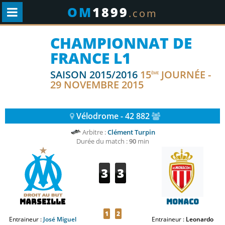
OM
1899
.com
CHAMPIONNAT DE
FRANCE L1
SAISON 2015/2016
15
JOURNÉE -
ÈME
29 NOVEMBRE 2015
Vélodrome - 42 882
Arbitre :
Clément Turpin
Durée du match :
90
min
3
3
Marseille
Monaco
1
2
Entraineur :
José Miguel
Entraineur :
Leonardo