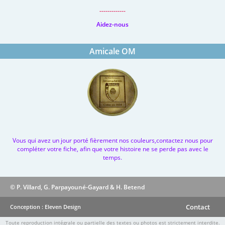
-------------
Aidez-nous
Amicale OM
Vous qui avez un jour porté fièrement nos couleurs,contactez nous pour
compléter votre fiche, afin que votre histoire ne se perde pas avec le
temps.
© P. Villard, G. Parpayouné-Gayard & H. Betend
Contact
Conception : Eleven Design
Toute reproduction intégrale ou partielle des textes ou photos est strictement interdite.