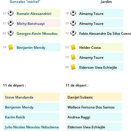
Gonzalez "michel"
Jardim
Romain Alessandrini
Almamy Toure
12'
18'
Michy Batshuayi
Almamy Toure
51'
39'
Georges-Kevin Nkoudou
Fabio Alexandre Da Silva Coen
82'
72'
Benjamin Mendy
Helder Costa
74'
33'
Almamy Toure
70'
Elderson Uwa Echiejile
90'
11 de départ :
11 de départ :
Steve Mandanda
Danijel Subasic
Benjamin Mendy
Wallace Fortuna Dos Santos
Karim Rekik
Andrea Raggi
Julio Nicolas Nkoulou Ndoubena
Elderson Uwa Echiejile