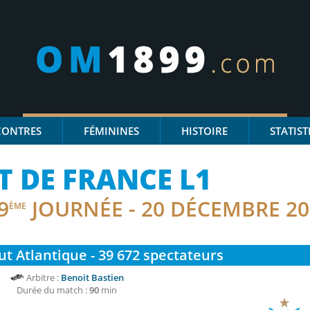
CONTRES
FÉMININES
HISTOIRE
STATIST
 DE FRANCE L1
9
JOURNÉE - 20 DÉCEMBRE 20
ÈME
 Atlantique - 39 672
spectateurs
Arbitre :
Benoit Bastien
Durée du match :
90
min