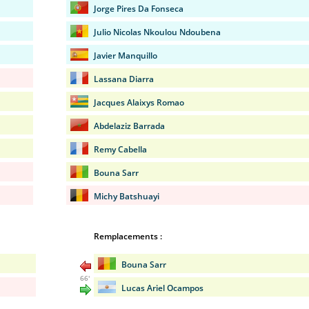
Jorge Pires Da Fonseca
Julio Nicolas Nkoulou Ndoubena
Javier Manquillo
Lassana Diarra
Jacques Alaixys Romao
Abdelaziz Barrada
Remy Cabella
Bouna Sarr
Michy Batshuayi
Remplacements :
Bouna Sarr
66'
Lucas Ariel Ocampos