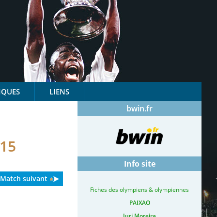
IQUES
LIENS
bwin.fr
15
Info site
Match suivant
Fiches des olympiens & olympiennes
PAIXAO
Iuri Moreira