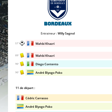
Bordeaux
Entraineur :
Willy Sagnol
Wahbi Khazri
57'
Wahbi Khazri
89'
Diego Contento
90'
André Biyogo Poko
90'
11 de départ :
Cédric Carrasso
André Biyogo Poko