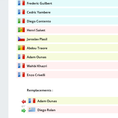
Frederic Guilbert
Cedric Yambere
Diego Contento
Henri Saivet
Jaroslav Plasil
Abdou Traore
Adam Ounas
Wahbi Khazri
Enzo Crivelli
Remplacements :
Adam Ounas
61'
Diego Rolan