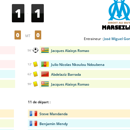
1
1
-
Marseil
0
0
MT
Entraineur :
José Miguel Gon
Jacques Alaixys Romao
56'
Julio Nicolas Nkoulou Ndoubena
12'
Abdelaziz Barrada
62'
Jacques Alaixys Romao
90'
11 de départ :
Steve Mandanda
Benjamin Mendy