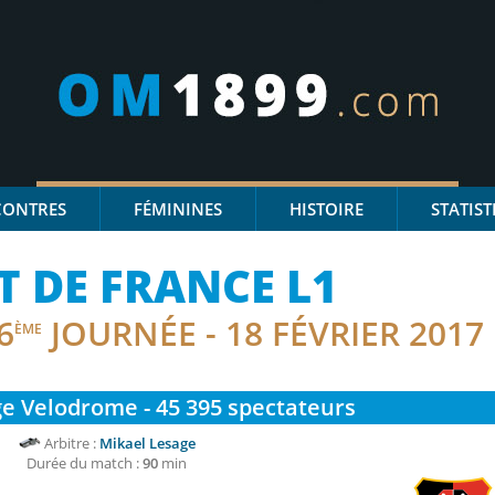
CONTRES
FÉMININES
HISTOIRE
STATIST
 DE FRANCE L1
6
JOURNÉE - 18 FÉVRIER 2017
ÈME
e Velodrome - 45 395
spectateurs
Arbitre :
Mikael Lesage
Durée du match :
90
min