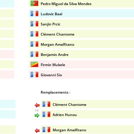
Pedro Miguel da Silva Mendes
Ludovic Baal
Sanjin Prcic
Clément Chantome
Morgan Amalfitano
Benjamin Andre
Firmin Mubele
Giovanni Sio
Remplacements :
Clément Chantome
14'
Adrien Hunou
Morgan Amalfitano