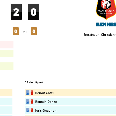
2
0
-
Renne
0
0
MT
Entraineur :
Christian
11 de départ :
Benoit Costil
Romain Danze
Joris Gnagnon