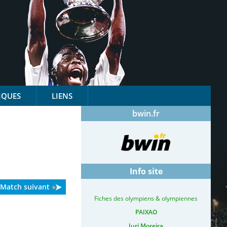
IQUES
LIENS
bwin.fr
Info site
Match suivant
Fiches des olympiens & olympiennes
PAIXAO
Iuri Moreira