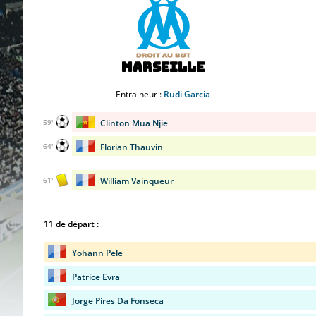
Marseille
Entraineur :
Rudi Garcia
Clinton Mua Njie
59'
Florian Thauvin
64'
William Vainqueur
61'
11 de départ :
Yohann Pele
Patrice Evra
Jorge Pires Da Fonseca