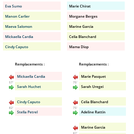
Eva Sumo
Marie Chirat
Manon Carlier
Morgane Berges
Maeva Salomon
Marine Garcia
Mickaella Cardia
Celia Blanchard
Cindy Caputo
Mama Diop
Remplacements :
Remplacements :
Mickaella Cardia
Marie Pasquet
57'
75'
Sarah Huchet
Sarah Uregei
Cindy Caputo
Celia Blanchard
82'
75'
Stella Petrel
Adeline Rattin
Marine Garcia
82'