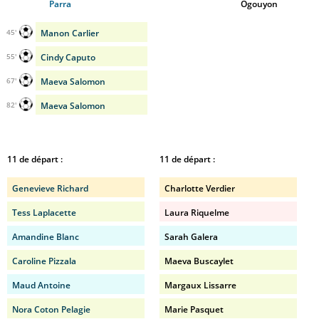
Parra
Ogouyon
Manon Carlier
45'
Cindy Caputo
55'
Maeva Salomon
67'
Maeva Salomon
82'
11 de départ :
11 de départ :
Genevieve Richard
Charlotte Verdier
Tess Laplacette
Laura Riquelme
Amandine Blanc
Sarah Galera
Caroline Pizzala
Maeva Buscaylet
Maud Antoine
Margaux Lissarre
Nora Coton Pelagie
Marie Pasquet