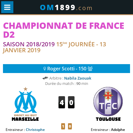
OM
1899
.com
CHAMPIONNAT DE FRANCE
D2
SAISON 2018/2019
15
JOURNÉE - 13
ÈME
JANVIER 2019
Roger Scotti - 150
Arbitre :
Nabila Zaouak
Durée du match :
90
min
4
0
Marseille
Toulouse
1
0
Entraineur :
Christophe
Entraineur :
Adolphe