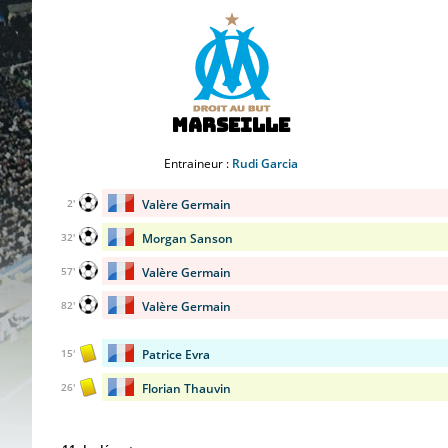
Marseille
Entraineur :
Rudi Garcia
Valère Germain
2'
Morgan Sanson
32'
Valère Germain
57'
Valère Germain
82'
Patrice Evra
15'
Florian Thauvin
26'