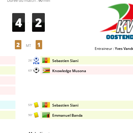
Durée du match :
90
min
4
2
-
Oosten
2
1
MT
Entraineur :
Yves Vand
Sebastien Siani
26'
Knowledge Musona
69'
Sebastien Siani
59'
Emmanuel Banda
90'