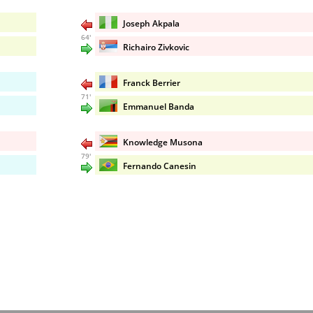
Joseph Akpala
64'
Richairo Zivkovic
Franck Berrier
71'
Emmanuel Banda
Knowledge Musona
79'
Fernando Canesin