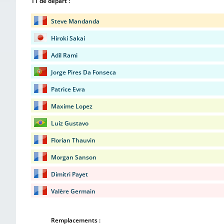
11 de départ :
Steve Mandanda
Hiroki Sakai
Adil Rami
Jorge Pires Da Fonseca
Patrice Evra
Maxime Lopez
Luiz Gustavo
Florian Thauvin
Morgan Sanson
Dimitri Payet
Valère Germain
Remplacements :