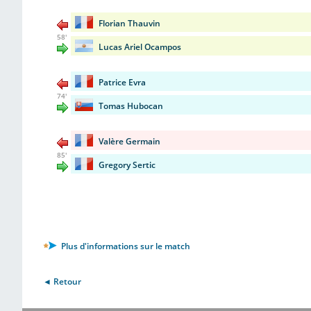
Florian Thauvin
58'
Lucas Ariel Ocampos
Patrice Evra
74'
Tomas Hubocan
Valère Germain
85'
Gregory Sertic
Plus d'informations sur le match
◄ Retour