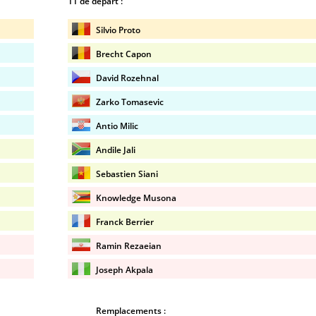
11 de départ :
Silvio Proto
Brecht Capon
David Rozehnal
Zarko Tomasevic
Antio Milic
Andile Jali
Sebastien Siani
Knowledge Musona
Franck Berrier
Ramin Rezaeian
Joseph Akpala
Remplacements :