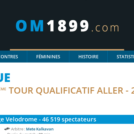
CONTRES
FÉMININES
HISTOIRE
STATIST
UE
TOUR QUALIFICATIF ALLER - 
ÈME
e Velodrome - 46 519
spectateurs
Arbitre :
Mete Kalkavan