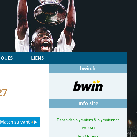
IQUES
LIENS
bwin.fr
27
Info site
Fiches des olympiens & olympiennes
Match suivant
PAIXAO
Iuri Moreira