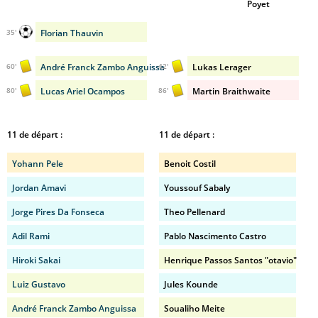
Poyet
Florian Thauvin
35'
André Franck Zambo Anguissa
Lukas Lerager
60'
42'
Lucas Ariel Ocampos
Martin Braithwaite
80'
86'
11 de départ :
11 de départ :
Yohann Pele
Benoit Costil
Jordan Amavi
Youssouf Sabaly
Jorge Pires Da Fonseca
Theo Pellenard
Adil Rami
Pablo Nascimento Castro
Hiroki Sakai
Henrique Passos Santos "otavio"
Luiz Gustavo
Jules Kounde
André Franck Zambo Anguissa
Soualiho Meite