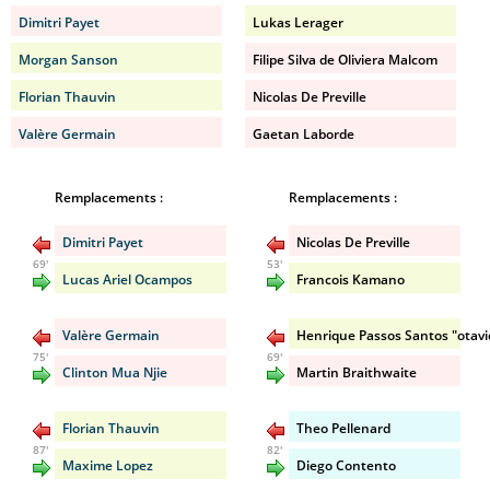
Dimitri Payet
Lukas Lerager
Morgan Sanson
Filipe Silva de Oliviera Malcom
Florian Thauvin
Nicolas De Preville
Valère Germain
Gaetan Laborde
Remplacements :
Remplacements :
Dimitri Payet
Nicolas De Preville
69'
53'
Lucas Ariel Ocampos
Francois Kamano
Valère Germain
Henrique Passos Santos "otavi
75'
69'
Clinton Mua Njie
Martin Braithwaite
Florian Thauvin
Theo Pellenard
87'
82'
Maxime Lopez
Diego Contento