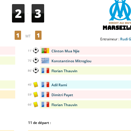
2
3
-
Marseil
1
1
MT
Entraineur :
Rudi G
Clinton Mua Njie
11'
Konstantinos Mitroglou
75'
Florian Thauvin
86'
Adil Rami
45'
Dimitri Payet
59'
Florian Thauvin
66'
11 de départ :