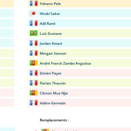
Yohann Pele
Hiroki Sakai
Adil Rami
Luiz Gustavo
Jordan Amavi
Morgan Sanson
André Franck Zambo Anguissa
Dimitri Payet
Florian Thauvin
Clinton Mua Njie
Valère Germain
Remplacements :