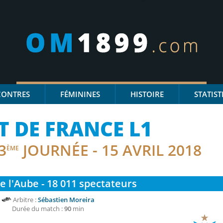
CONTRES
FÉMININES
HISTOIRE
STATIST
 DE FRANCE L1
3
JOURNÉE - 15 AVRIL 2018
ÈME
e l'Aube - 18 011
spectateurs
Arbitre :
Sébastien Moreira
Durée du match :
90
min