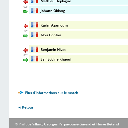
Mathieu Deplagne
62'
Johann Obiang
Karim Azamoum
72'
Alois Confais
Benjamin Nivet
82'
Saif Eddine Khaoui
Plus d'informations sur le match
◄ Retour
© Philippe Villard, Georges Parpayouné-Gayard et Hervé Betend