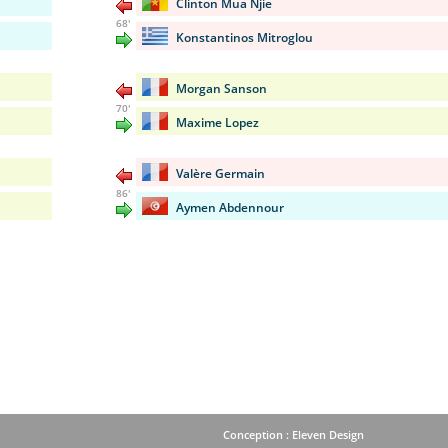
Clinton Mua Njie
68'
Konstantinos Mitroglou
Morgan Sanson
70'
Maxime Lopez
Valère Germain
86'
Aymen Abdennour
Conception : Eleven Design