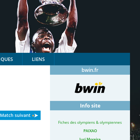
IQUES
LIENS
bwin.fr
Info site
Match suivant
Fiches des olympiens & olympiennes
PAIXAO
Iuri Moreira