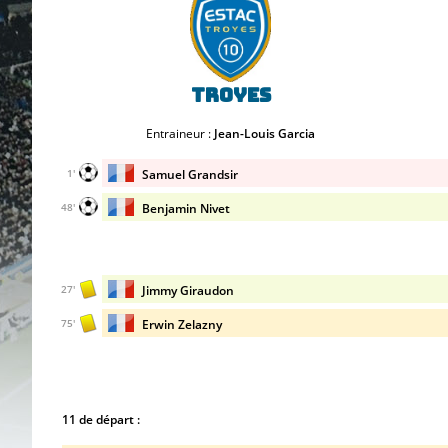
Troyes
Entraineur :
Jean-Louis Garcia
Samuel Grandsir
1'
Benjamin Nivet
48'
Jimmy Giraudon
27'
Erwin Zelazny
75'
11 de départ :