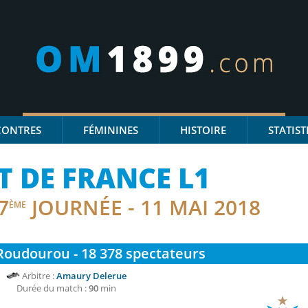
CONTRES
FÉMININES
HISTOIRE
STATIST
 DE FRANCE L1
7
JOURNÉE - 11 MAI 2018
ÈME
Roudourou - 18 378
spectateurs
Arbitre :
Amaury Delerue
Durée du match :
90
min