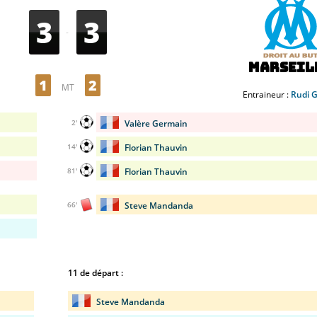
3
3
-
Marseil
1
2
MT
Entraineur :
Rudi G
Valère Germain
2'
Florian Thauvin
14'
Florian Thauvin
81'
Steve Mandanda
66'
11 de départ :
Steve Mandanda