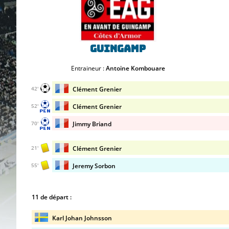
Guingamp
Entraineur :
Antoine Kombouare
Clément Grenier
42'
Clément Grenier
52'
Jimmy Briand
70'
Clément Grenier
21'
Jeremy Sorbon
55'
11 de départ :
Karl Johan Johnsson