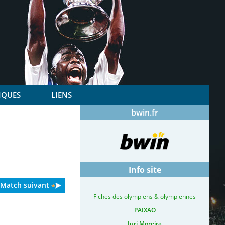
IQUES
LIENS
bwin.fr
Info site
Match suivant
Fiches des olympiens & olympiennes
PAIXAO
Iuri Moreira