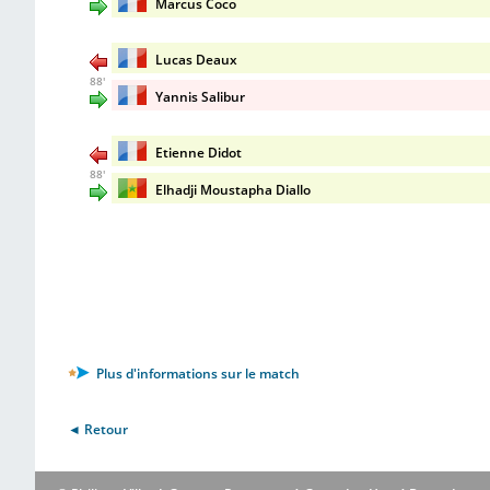
Marcus Coco
Lucas Deaux
88'
Yannis Salibur
Etienne Didot
88'
Elhadji Moustapha Diallo
Plus d'informations sur le match
◄ Retour