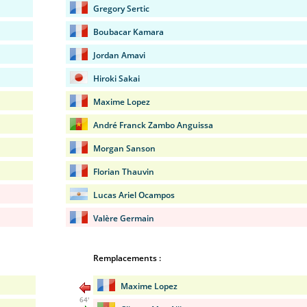
Gregory Sertic
Boubacar Kamara
Jordan Amavi
Hiroki Sakai
Maxime Lopez
André Franck Zambo Anguissa
Morgan Sanson
Florian Thauvin
Lucas Ariel Ocampos
Valère Germain
Remplacements :
Maxime Lopez
64'