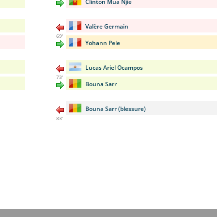
Clinton Mua Njie
Valère Germain
69'
Yohann Pele
Lucas Ariel Ocampos
73'
Bouna Sarr
Bouna Sarr (blessure)
83'