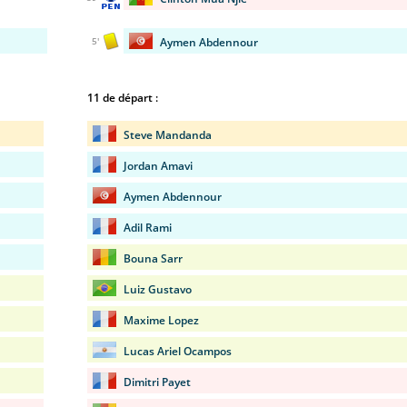
Aymen Abdennour
5'
11 de départ :
Steve Mandanda
Jordan Amavi
Aymen Abdennour
Adil Rami
Bouna Sarr
Luiz Gustavo
Maxime Lopez
Lucas Ariel Ocampos
Dimitri Payet