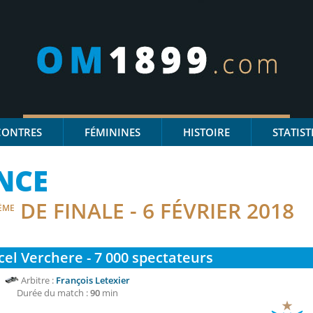
CONTRES
FÉMININES
HISTOIRE
STATIST
NCE
DE FINALE - 6 FÉVRIER 2018
ÈME
el Verchere - 7 000
spectateurs
Arbitre :
François Letexier
Durée du match :
90
min