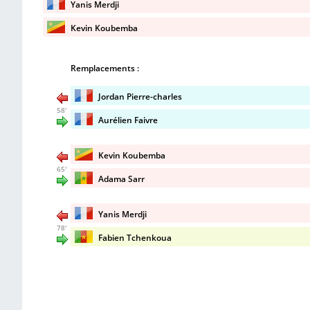
Yanis Merdji
Kevin Koubemba
Remplacements :
Jordan Pierre-charles
58'
Aurélien Faivre
Kevin Koubemba
65'
Adama Sarr
Yanis Merdji
78'
Fabien Tchenkoua