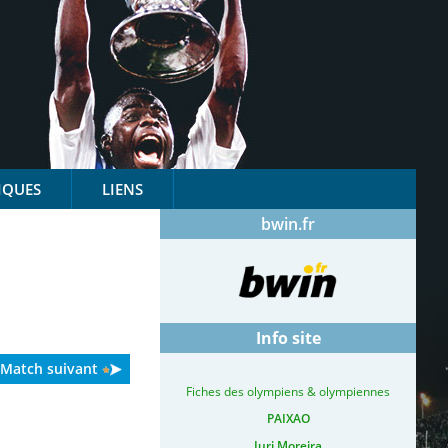
IQUES
LIENS
bwin.fr
Info site
Match suivant
Fiches des olympiens & olympiennes
PAIXAO
Iuri Moreira