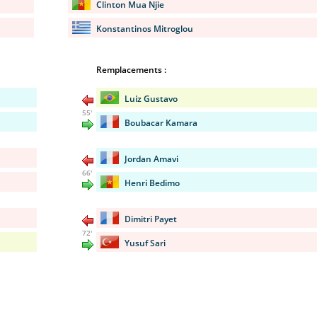
Clinton Mua Njie
Konstantinos Mitroglou
Remplacements :
Luiz Gustavo
55'
Boubacar Kamara
Jordan Amavi
66'
Henri Bedimo
Dimitri Payet
72'
Yusuf Sari