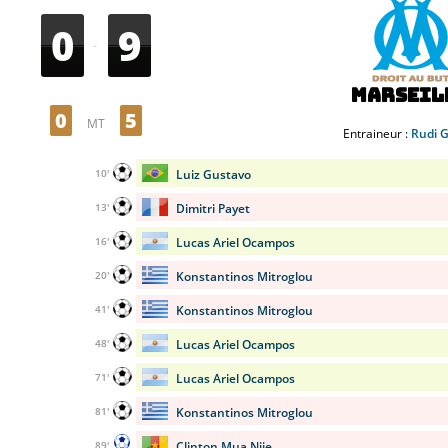
0
9
-
Marseil
0
5
MT
Entraineur :
Rudi G
Luiz Gustavo
10'
Dimitri Payet
13'
Lucas Ariel Ocampos
16'
Konstantinos Mitroglou
20'
Konstantinos Mitroglou
41'
Lucas Ariel Ocampos
48'
Lucas Ariel Ocampos
71'
Konstantinos Mitroglou
81'
Clinton Mua Njie
89'